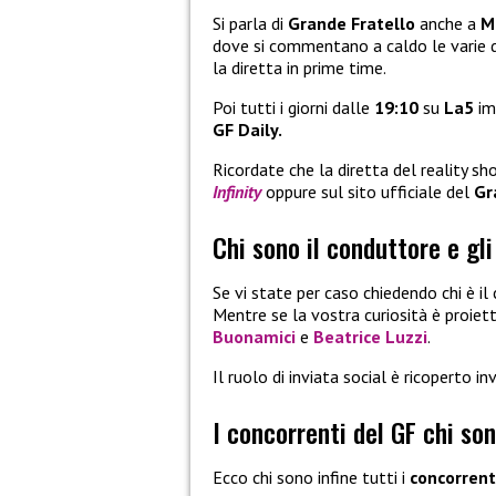
Si parla di
Grande Fratello
anche a
Ma
dove si commentano a caldo le varie 
la diretta in prime time.
Poi tutti i giorni dalle
19:10
su
La5
im
GF Daily.
Ricordate che la diretta del reality s
Infinity
oppure sul sito ufficiale del
Gra
Chi sono il conduttore e gli
Se vi state per caso chiedendo chi è i
Mentre se la vostra curiosità è proiett
Buonamici
e
Beatrice Luzzi
.
Il ruolo di inviata social è ricoperto i
I concorrenti del GF chi so
Ecco chi sono infine tutti i
concorrent