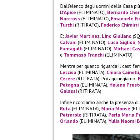
Dall’elenco degli uomini della Casa più
D’Apice
(ELIMINATO),
Bernardo Cher
Norcross
(ELIMINATO),
Emanuele Fio
Turchi
(RITIRATO)
,
Federico Chimirri
E:
Javier Martinez
,
Lino Giuliano
(SQ
Calvani
(ELIMINATO),
Luca Giglioli
,
Fumagalli
(ELIMINATO),
Michael Cas
e
Tommaso Franchi
(ELIMINATO).
Mentre per quanto riguarda il cast fe
Lecciso
(ELIMINATA)
,
Chiara Cainelli
Cecere
(RITIRATA). Poi aggiungiamo:
Petagna
(ELIMINATA)
,
Helena Prest
Galassi
(RITIRATA)
Infine ricordiamo anche la presenza di:
Ruta
(ELIMINATA),
Maria Monsè
(EL
Petrarolo
(RITIRATA),
Perla Maria P
Orlando
(ELIMINATA),
Yulia Naomi B