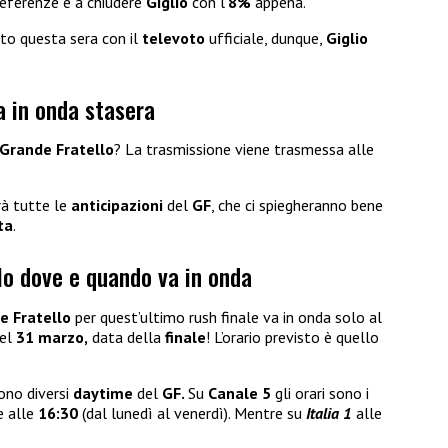
eferenze e a chiudere
Giglio
con l’
8%
appena.
to questa sera con il
televoto
ufficiale, dunque,
Giglio
a in onda stasera
 Grande Fratello
? La trasmissione viene trasmessa alle
rà tutte le
anticipazioni
del
GF
, che ci spiegheranno bene
ta
.
lo dove e quando va in onda
e Fratello
per quest’ultimo rush finale va in onda solo al
del
31 marzo,
data della
finale
! L’orario previsto è quello
sono diversi
daytime
del
GF.
Su
Canale 5
gli orari sono i
e alle
16:30
(dal lunedì al venerdì). Mentre su
Italia 1
alle