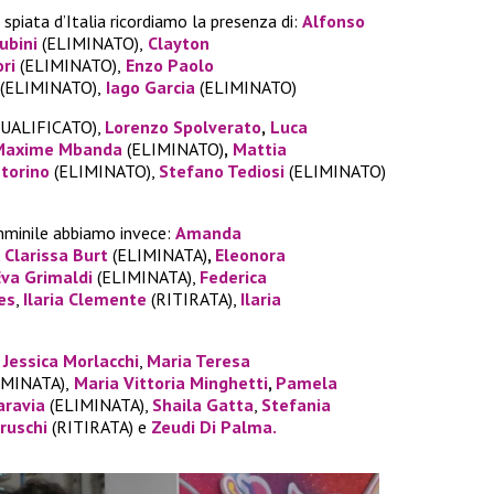
 spiata d’Italia ricordiamo la presenza di:
Alfonso
ubini
(ELIMINATO),
Clayton
ri
(ELIMINATO),
Enzo Paolo
(ELIMINATO),
Iago Garcia
(ELIMINATO)
UALIFICATO),
Lorenzo Spolverato
,
Luca
Maxime Mbanda
(ELIMINATO)
,
Mattia
torino
(ELIMINATO),
Stefano Tediosi
(ELIMINATO)
mminile abbiamo invece:
Amanda
,
Clarissa Burt
(ELIMINATA)
,
Eleonora
Eva Grimaldi
(ELIMINATA),
Federica
es
,
I
laria Clemente
(RITIRATA),
Ilaria
Jessica Morlacchi
,
Maria Teresa
IMINATA),
Maria Vittoria Minghetti
,
Pamela
aravia
(ELIMINATA),
Shaila Gatta
,
Stefania
ruschi
(RITIRATA) e
Zeudi Di Palma.