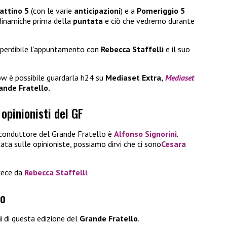
ttino 5
(con le varie
anticipazioni
) e a
Pomeriggio 5
dinamiche prima della
puntata
e ciò che vedremo durante
perdibile l’appuntamento con
Rebecca Staffelli
e il suo
how è possibile guardarla h24 su
Mediaset Extra,
Mediaset
nde Fratello.
 opinionisti del GF
l conduttore del Grande Fratello è
Alfonso Signorini
.
ata sulle opinioniste, possiamo dirvi che ci sono
Cesara
nvece da
Rebecca Staffelli
.
no
i
di questa edizione del
Grande Fratello
.