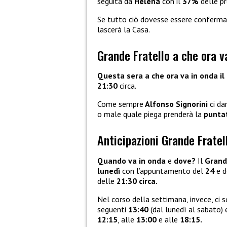
seguita da
Helena
con il
37%
delle pr
Se tutto ciò dovesse essere conferma
lascerà la Casa.
Grande Fratello a che ora v
Questa sera a che ora va in onda il
21:30
circa.
Come sempre
Alfonso Signorini
ci da
o male quale piega prenderà la
punta
Anticipazioni Grande Fratel
Quando va in onda
e
dove?
Il
Grand
lunedì
con l’appuntamento del
24
e 
delle
21:30 circa.
Nel corso della settimana, invece, ci 
seguenti
13:40
(dal lunedì al sabato) 
12:15
, alle
13:00
e alle
18:15.