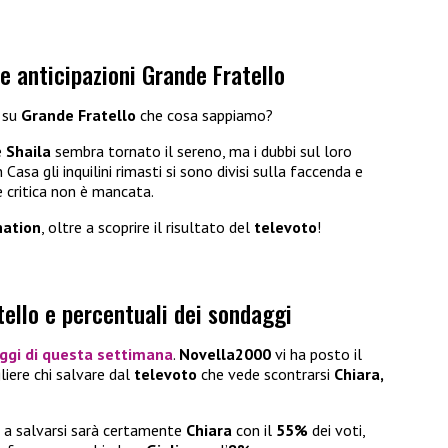
e anticipazioni Grande Fratello
a
su
Grande Fratello
che cosa sappiamo?
e
Shaila
sembra tornato il sereno, ma i dubbi sul loro
asa gli inquilini rimasti si sono divisi sulla faccenda e
 critica non è mancata.
ation
, oltre a scoprire il risultato del
televoto
!
tello e percentuali dei sondaggi
ggi
di questa
settimana
.
Novella2000
vi ha posto il
liere chi salvare dal
televoto
che vede scontrarsi
Chiara,
a salvarsi sarà certamente
Chiara
con il
55%
dei voti,