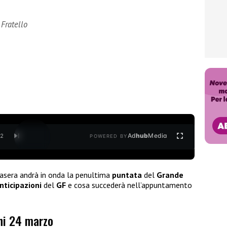
 Fratello
Ad
hub
Media
/
2
POWERED BY
asera andrà in onda la penultima
puntata
del
Grande
nticipazioni
del
GF
e cosa succederà nell’appuntamento
oni 24 marzo