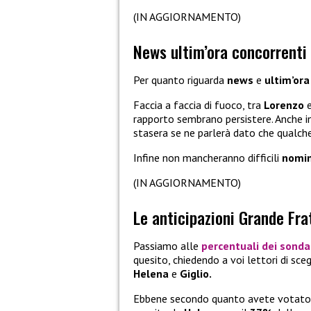
(IN AGGIORNAMENTO)
News ultim’ora concorrenti 
Per quanto riguarda
news
e
ultim’or
Faccia a faccia di fuoco, tra
Lorenzo
rapporto sembrano persistere. Anche in C
stasera se ne parlerà dato che qualche
Infine non mancheranno difficili
nomin
(IN AGGIORNAMENTO)
Le anticipazioni Grande Fra
Passiamo alle
percentuali dei
sonda
quesito, chiedendo a voi lettori di sceg
Helena
e
Giglio.
Ebbene secondo quanto avete votato 