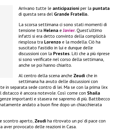
Arrivano tutte le
anticipazioni
per la
puntata
di questa sera del
Grande Fratello.
La scorsa settimana ci sono stati momenti di
tensione tra
Helena
e
Javier
. Quest’ultimo
infatti si era detto convinto della complicità
riesplosa tra
Lorenzo
e la modella. Ciò ha
suscitato fastidio in lui e dunque delle
discussioni con la
Prestes
. Liti che a più riprese
si sono verificate nel corso della settimana,
anche se poi hanno chiarito.
Al centro della scena anche
Zeudi
che in
settimana ha avuto delle discussioni con
ate in separata sede contro di lei. Ma se con la prima l’ex
a il distacco è ancora notevole. Così come con
Shaila
rgenze importanti e stasera ne sapremo di più. Battibecco
natamente andato a buon fine dopo un chiacchierata
e scontro aperto,
Zeudi
ha ritrovato un po’ di pace con
a aver provocato delle reazioni in Casa.