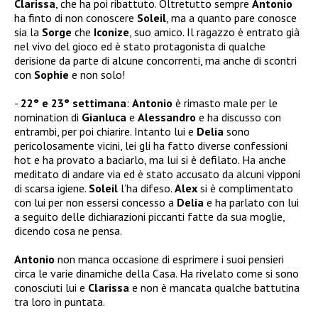
Clarissa
, che ha poi ribattuto. Oltretutto sempre
Antonio
ha finto di non conoscere
Soleil
, ma a quanto pare conosce
sia la
Sorge
che
Iconize
, suo amico. Il ragazzo è entrato già
nel vivo del gioco ed è stato protagonista di qualche
derisione da parte di alcune concorrenti, ma anche di scontri
con
Sophie
e non solo!
22° e 23° settimana
:
Antonio
è rimasto male per le
nomination di
Gianluca
e
Alessandro
e ha discusso con
entrambi, per poi chiarire. Intanto lui e
Delia
sono
pericolosamente vicini, lei gli ha fatto diverse confessioni
hot e ha provato a baciarlo, ma lui si è defilato. Ha anche
meditato di andare via ed è stato accusato da alcuni vipponi
di scarsa igiene.
Soleil
l’ha difeso.
Alex
si è complimentato
con lui per non essersi concesso a
Delia
e ha parlato con lui
a seguito delle dichiarazioni piccanti fatte da sua moglie,
dicendo cosa ne pensa.
Antonio
non manca occasione di esprimere i suoi pensieri
circa le varie dinamiche della Casa. Ha rivelato come si sono
conosciuti lui e
Clarissa
e non è mancata qualche battutina
tra loro in puntata.