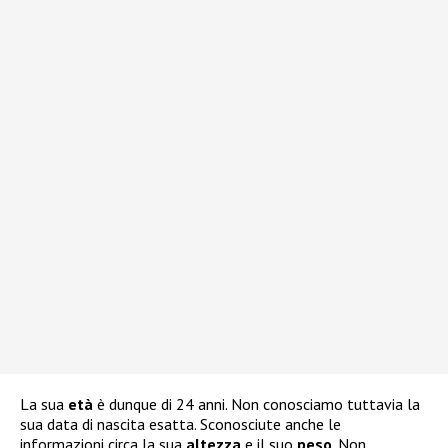
La sua
età
è dunque di 24 anni. Non conosciamo tuttavia la
sua data di nascita esatta. Sconosciute anche le
informazioni circa la sua
altezza
e il suo
peso
. Non