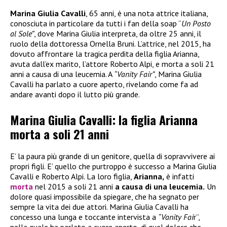
Marina Giulia Cavalli
, 65 anni, è una nota attrice italiana,
conosciuta in particolare da tutti i fan della soap “
Un Posto
al Sole”
, dove Marina Giulia interpreta, da oltre 25 anni, il
ruolo della dottoressa Ornella Bruni. L’attrice, nel 2015, ha
dovuto affrontare la tragica perdita della figlia Arianna,
avuta dall’ex marito, l’attore Roberto Alpi, e morta a soli 21
anni a causa di una leucemia. A
“Vanity Fair”
, Marina Giulia
Cavalli ha parlato a cuore aperto, rivelando come fa ad
andare avanti dopo il lutto più grande.
Marina Giulia Cavalli: la figlia Arianna
morta a soli 21 anni
E’ la paura più grande di un genitore, quella di sopravvivere ai
propri figli. E’ quello che purtroppo è successo a Marina Giulia
Cavalli e Roberto Alpi. La loro figlia,
Arianna,
è infatti
morta
nel 2015 a soli 21 anni
a causa di una leucemia.
Un
dolore quasi impossibile da spiegare, che ha segnato per
sempre la vita dei due attori. Marina Giulia Cavalli ha
concesso una lunga e toccante intervista a
“Vanity Fai
r”,