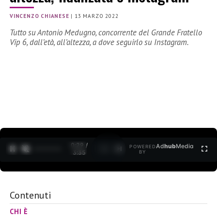
VINCENZO CHIANESE
|
13 MARZO 2022
Tutto su Antonio Medugno, concorrente del Grande Fratello
Vip 6, dall’età, all’altezza, a dove seguirlo su Instagram.
0:30 /
Ad
hub
Media
POWERED
1
/
2
3:35
BY
Contenuti
CHI È