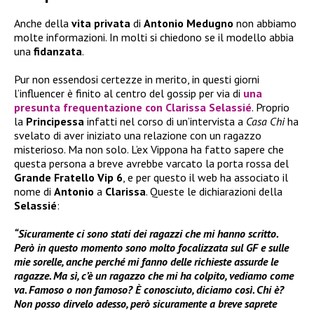
Anche della
vita privata
di
Antonio Medugno
non abbiamo
molte informazioni. In molti si chiedono se il modello abbia
una
fidanzata
.
Pur non essendosi certezze in merito, in questi giorni
l’influencer è finito al centro del gossip per via di
una
presunta frequentazione con
Clarissa Selassié
. Proprio
la
Principessa
infatti nel corso di un’intervista a
Casa Chi
ha
svelato di aver iniziato una relazione con un ragazzo
misterioso. Ma non solo. L’ex Vippona ha fatto sapere che
questa persona a breve avrebbe varcato la porta rossa del
Grande Fratello Vip 6
, e per questo il web ha associato il
nome di
Antonio
a
Clarissa
. Queste le dichiarazioni della
Selassié
:
“Sicuramente ci sono stati dei ragazzi che mi hanno scritto.
Però in questo momento sono molto focalizzata sul GF e sulle
mie sorelle, anche perché mi fanno delle richieste assurde le
ragazze. Ma sì, c’è un ragazzo che mi ha colpito, vediamo come
va. Famoso o non famoso? È conosciuto, diciamo così. Chi è?
Non posso dirvelo adesso, però sicuramente a breve saprete