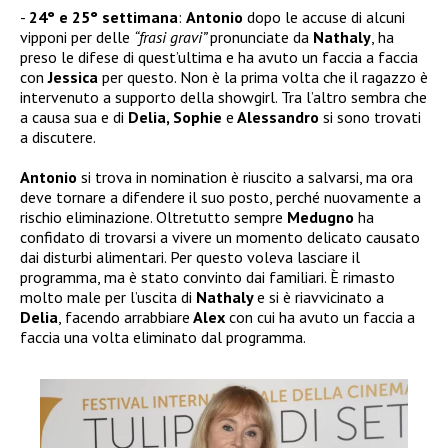
24° e 25° settimana
:
Antonio
dopo le accuse di alcuni
vipponi per delle
“frasi gravi”
pronunciate da
Nathaly
, ha
preso le difese di quest’ultima e ha avuto un faccia a faccia
con
Jessica
per questo. Non è la prima volta che il ragazzo è
intervenuto a supporto della showgirl. Tra l’altro sembra che
a causa sua e di
Delia, Sophie
e
Alessandro
si sono trovati
a discutere.
Antonio
si trova in nomination è riuscito a salvarsi, ma ora
deve tornare a difendere il suo posto, perché nuovamente a
rischio eliminazione. Oltretutto sempre
Medugno
ha
confidato di trovarsi a vivere un momento delicato causato
dai disturbi alimentari. Per questo voleva lasciare il
programma, ma è stato convinto dai familiari. È rimasto
molto male per l’uscita di
Nathaly
e si è riavvicinato a
Delia
, facendo arrabbiare
Alex
con cui ha avuto un faccia a
faccia una volta eliminato dal programma.