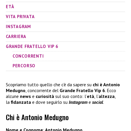
ETÀ
VITA PRIVATA
INSTAGRAM
CARRIERA
GRANDE FRATELLO VIP 6
CONCORRENTI
PERCORSO
Scopriamo tutto quello che c’è da sapere su
chi è Antonio
Medugno
, concorrente del
Grande Fratello Vip 6
. Ecco
alcune
news
e
curiosità
sul suo conto: l’
età
, l’
altezza
,
la
fidanzata
e dove seguirlo su
Instagram
e
social
.
Chi è Antonio Medugno
Nome e Cognome
:
Antonio Medugno