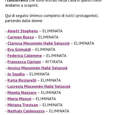
i
concorrenti
che sono entrati nella Casa in questi mesi?
Andiamo a scoprirli.
Qui di seguito l’elenco completo di tutti i protagonisti,
partendo dalle donne:
Ainett Stephens
– ELIMINATA
Carmen Russo
– ELIMINATA
Clarissa Maconnèn Hailé Selassié
– ELIMINATA
Eva Grimaldi
– ELIMINATA
Federica Calemme
– ELIMINATA
Francesca Cipriani
– RITIRATA
Jessica Maconnèn Hailé Selassié
Jo Squillo
– ELIMINATA
Katia Ricciarelli
– ELIMINATA
Lucrezia Maconnèn Hailé Selassié
Manila Nazzaro
– ELIMINATA
Maria Monsè
– ELIMINATA
Miriana Trevisan
– ELIMINATA
Nathaly Caldonazzo
– ELIMINATA