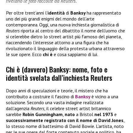
rivelano le foto raccolte da Reuters.
Per oltre trent’anni l’
identità
di
Banksy
ha rappresentato
uno dei più grandi enigmi del mondo dell’arte
contemporanea. Oggi, una nuova inchiesta giornalistica di
Reuters
riporta al centro del dibattito il nome dell’uomo che
si celerebbe dietro lo street artist più famoso del pianeta,
riaccendendo l’interesse attorno a una figura che ha
rivoluzionato il linguaggio della protesta urbana attraverso
le sue opere. Ecco
chi è
e cosa sappiamo di lui.
Chi è (davvero) Banksy: nome, foto e
identità svelata dall’inchiesta Reuters
Dopo anni di speculazioni e teorie, il mistero che ha
contribuito a costruire il fascino di
Banksy
è vicino a una
soluzione. Secondo una vasta indagine realizzata
dall’agenzia
Reuters
, il celebre street artist britannico
sarebbe
Robin Gunningham
,
nato
a Bristol
nel 1973
e
successivamente registrato con il nome di David Jones
,
lo stesso nome di battesimo di David Bowie. L’artista, noto
per le sue opere dal forte contenuto sociale e politico, ha