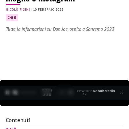
NICOLÒ FIGINI
|
10 FEBBRAIO 2023
CHI È
Tutte le informazioni su Don Joe, ospite a Sanremo 2023
0:30 /
Ad
hub
Media
POWERED
1
/
2
3:35
BY
Contenuti