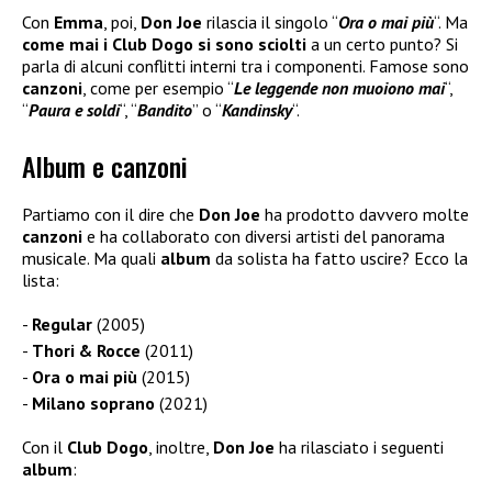
Con
Emma
, poi,
Don Joe
rilascia il singolo “
Ora o mai più
“. Ma
come mai i Club Dogo si sono sciolti
a un certo punto? Si
parla di alcuni conflitti interni tra i componenti. Famose sono
canzoni
, come per esempio “
Le leggende non
muoiono mai
“,
“
Paura e soldi
“, “
Bandito
” o “
Kandinsky
“.
Album e canzoni
Partiamo con il dire che
Don Joe
ha prodotto davvero molte
canzoni
e ha collaborato con diversi artisti del panorama
musicale. Ma quali
album
da solista ha fatto uscire? Ecco la
lista:
Regular
(2005)
Thori & Rocce
(2011)
Ora o mai più
(2015)
Milano soprano
(2021)
Con il
Club Dogo
, inoltre,
Don Joe
ha rilasciato i seguenti
album
: