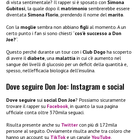
di vista sentimentale? Il rapper si è sposato con
Simona
Gubitosi
, la quale dopo il
matrimonio
sembrerebbe essere
diventata
Simona Florio
, prendendo il nome del
marito
.
Con la
moglie
sembra non abbiano
figli
al momento. A un
certo punto i fan si sono chiesti “
cos’è successo a Don
Joe?
“.
Questo perché durante un tour con i
Club Dogo
ha scoperto
di avere il
diabete
, una
malattia
in cui c’è aumento nel
sangue dei livelli di glucosio per un deficit della quantità e,
spesso, nell’efficacia biologica dell’insulina.
Dove seguire Don Joe: Instagram e social
Dove seguire
sui
social Don Joe
? Possiamo sicuramente
trovare il rapper su
Facebook
, in quanto la sua pagina
ufficiale conta oltre 370mila seguaci.
Risulta presente anche su
Twitter
con più di 172mila
persone al seguito. Ovviamente risulta anche tra coloro che
hanno un account su
TikTok
e un canale
YouTube
.