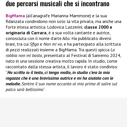
due percorsi musicali che si incontrano
BigMama
(all’anagrafe Marianna Mammone) e la sua
fidanzata condividono non solo la vita privata, ma anche una
forte intesa artistica. Lodovica Lazzerini,
classe 2000 e
originaria di Carrara
, è a sua volta cantante e autrice,
conosciuta con il nome d’arte Ailo. Ha pubblicato diversi
brani, tra cui
Sfiga
e
Non mi va
, e ha partecipato alla scrittura
di pezzi realizzati insieme a BigMama. Tra questi spicca
La
rabbia non mi basta
, presentato al Festival di Sanremo 2024,
nato in una sessione creativa molto rapida. In studio, come
raccontato dalla stessa artista, il lavoro è stato condiviso:
“
Ho scritto io il testo, ci tengo molto, in studio c’era la mia
ragazza che è una bravissima autrice e mi ha aiutata con le
melodie.
Sentire il suo nome accanto al mio prima di salire sul
palco sarà bellissimo
“.