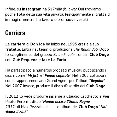
Infine, su
Instagram
ha 317mila
follower
. Qui troviamo
poche
foto
della sua vita privata. Principalmente si tratta di
immagini mentre è a lavoro o promuove vestiti.
Carriera
La
carriera
di
Don Joe
ha inizio nel 1993 grazie a suo
fratello
. Entra nel team di produzione
The Italian Job
. Dopo
lo scioglimento del gruppo
Sacre Scuole
, fonda i
Club Dogo
con
Guè Pequeno
e
Jake La Furia
.
Ha partecipato a numerosi progetti musicali pubblicando i
dischi come “
Mi fist
” e “
Penna capitale
“. Nel 2005 collabora
con il rapper americano Grand Agent per l’album “
Regular
“.
Nel 2007, invece, produce il disco d’esordio dei
Club Dogo
.
Il 2012 lo vede produrre insieme a Claudio Cecchetto e Pier
Paolo Peroni il disco “
Hanno ucciso l’Uomo Ragno
2012
” di Max Pezzali e il sesto album dei
Club Dogo
“
Noi
siamo il club
“.