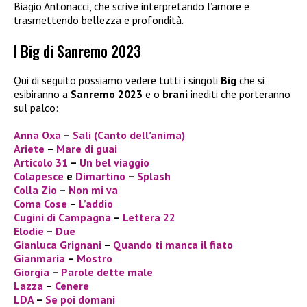
Biagio Antonacci, che scrive interpretando l’amore e
trasmettendo bellezza e profondità.
I Big di Sanremo 2023
Qui di seguito possiamo vedere tutti i singoli
Big
che si
esibiranno a
Sanremo 2023
e o
brani
inediti che porteranno
sul palco:
Anna Oxa
–
Sali (Canto dell’anima)
Ariete
–
Mare di guai
Articolo 31
–
Un bel viaggio
Colapesce
e
Dimartino
–
Splash
Colla Zio
–
Non mi va
Coma Cose
–
L’addio
Cugini di Campagna
–
Lettera 22
Elodie
–
Due
Gianluca Grignani
–
Quando ti manca il fiato
Gianmaria
–
Mostro
Giorgia
–
Parole dette male
Lazza
–
Cenere
LDA
–
Se poi domani