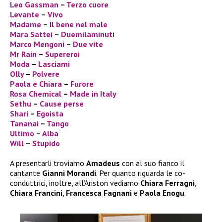
Leo Gassman
–
Terzo cuore
Levante
–
Vivo
Madame
–
Il bene nel male
Mara Sattei
–
Duemilaminuti
Marco Mengoni
–
Due vite
Mr Rain
–
Supereroi
Moda
–
Lasciami
Olly
–
Polvere
Paola e Chiara
–
Furore
Rosa Chemical
–
Made in Italy
Sethu
–
Cause perse
Shari
–
Egoista
Tananai
–
Tango
Ultimo
–
Alba
Will
–
Stupido
A presentarli troviamo
Amadeus
con al suo fianco il
cantante
Gianni Morandi
. Per quanto riguarda le co-
conduttrici, inoltre, all’Ariston vediamo
Chiara Ferragni
,
Chiara Francini
,
Francesca Fagnani
e
Paola Enogu
.