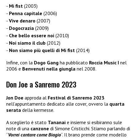
Mi fist
(2003)
Penna capitale
(2006)
Vive denaro
(2007)
Dogocrazia
(2009)
Che bello essere noi
(2010)
Noi siamo il club
(2012)
Non siamo più quelli di Mi fist
(2014)
Infine, con la
Dogo Gang
ha pubblicato
Roccia Music I
nel
2006 e
Benvenuti nella
giungla
nel 2008.
Don Joe a Sanremo 2023
Jon Doe
approda al
Festival di Sanremo 2023
nell’appuntamento dedicato alle cover, ovvero la
quarta
serata
della kermesse.
A sceglierlo è stato
Tananai
e insieme si esibiranno sule
note di una
canzone
di Simone Cristicchi. Stiamo parlando di
“
Vorrei cantare come Biagio
“. Il brano prende come modello