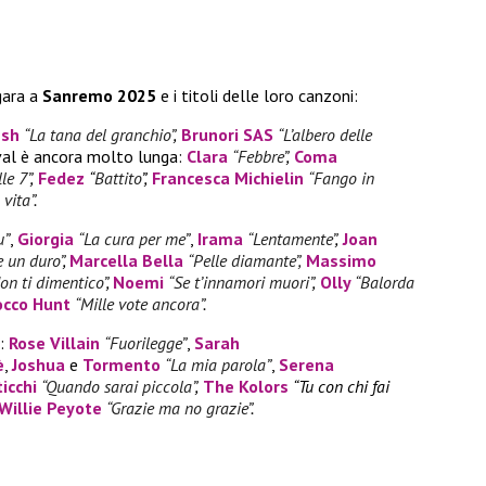
gara a
Sanremo 2025
e i titoli delle loro canzoni:
esh
“La tana del granchio”
,
Brunori SAS
“L’albero delle
ival è ancora molto lunga:
Clara
“Febbre”
,
Coma
le 7”
,
Fedez
“
Battito
”,
Francesca Michielin
“Fango in
 vita”
.
u”
,
Giorgia
“La cura per me”
,
Irama
“Lentamente”
,
Joan
e un duro”
,
Marcella Bella
“Pelle diamante”,
Massimo
on ti dimentico”
,
Noemi
“Se t’innamori muori”
,
Olly
“Balorda
occo Hunt
“Mille vote ancora”
.
e:
Rose Villain
“Fuorilegge”
,
Sarah
è
,
Joshua
e
Tormento
“La mia parola”
,
Serena
icchi
“Quando sarai piccola”
,
The Kolors
“Tu con chi fai
Willie Peyote
“Grazie ma no grazie”
.