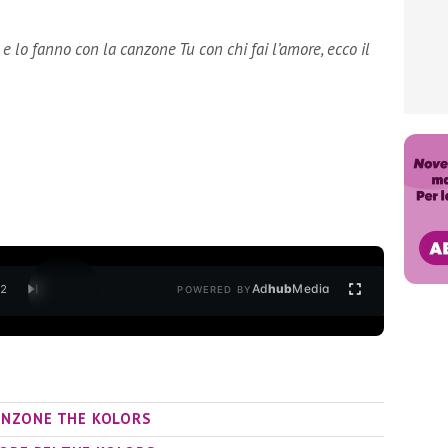
 lo fanno con la canzone Tu con chi fai l’amore, ecco il
Ad
hub
Media
/
2
POWERED BY
CANZONE THE KOLORS