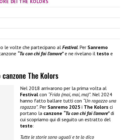
AMORE DEI THE KOLORS
no le volte che partecipano al
Festival
. Per
Sanremo
 canzone
“Tu con chi fai l’amore”
e ne rivelano il
testo
e
o canzone The Kolors
Nel 2018 arrivarono per la prima volta al
Festival
con
“Frida (mai, mai, ma)”
. Nel 2024
hanno fatto ballare tutti con
“Un ragazzo una
ragazza”
. Per
Sanremo 2025
i
The Kolors
ci
portano la
canzone
“Tu con chi fai l’amore”
di
cui scopriamo qui di seguito un estratto del
testo
:
Tutte le storie sono uguali e te lo dico