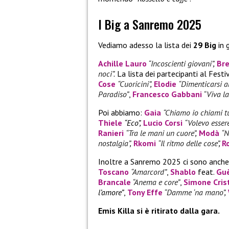
I Big a Sanremo 2025
Vediamo adesso la lista dei
29 Big
in 
Achille Lauro
“Incoscienti giovani”
,
Br
noci”.
La lista dei partecipanti al Fest
Cose
“Cuoricini”
,
Elodie
“Dimenticarsi al
Paradiso”
,
Francesco Gabbani
“Viva la
Poi abbiamo:
Gaia
“Chiamo io chiami t
Thiele
“Eco”,
Lucio Corsi
“Volevo esser
Ranieri
“Tra le mani un cuore”
,
Modà
“N
nostalgia”
,
Rkomi
“Il ritmo delle cose”
,
R
Inoltre a Sanremo 2025 ci sono anch
Toscano
“Amarcord”
,
Shablo
feat.
Gu
Brancale
“Anema e core”
,
Simone Crist
l’amore”
,
Tony Effe
“Damme ‘na mano”
,
Emis Killa si è ritirato dalla gara.