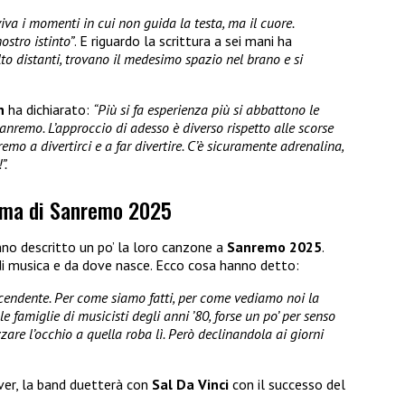
iva i momenti in cui non guida la testa, ma il cuore.
ostro istinto”
. E riguardo la scrittura a sei mani ha
lto distanti, trovano il medesimo spazio nel brano e si
h
ha dichiarato:
“Più si fa esperienza più si abbattono le
remo. L’approccio di adesso è diverso rispetto alle scorse
o a divertirci e a far divertire. C’è sicuramente adrenalina,
”.
rima di Sanremo 2025
no descritto un po’ la loro canzone a
Sanremo 2025
.
 di musica e da dove nasce. Ecco cosa hanno detto:
cendente. Per come siamo fatti, per come vediamo noi la
 famiglie di musicisti degli anni ’80, forse un po’ per senso
are l’occhio a quella roba lì. Però declinandola ai giorni
ver, la band duetterà con
Sal Da Vinci
con il successo del