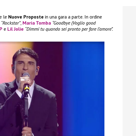
e le
Nuove Proposte
in una gara a parte. In ordine
“Rockstar”
,
Maria Tomba
“Goodbye (Voglio good
LP
e
Lil Jolie
“Dimmi tu quando sei pronto per fare l’amore”.