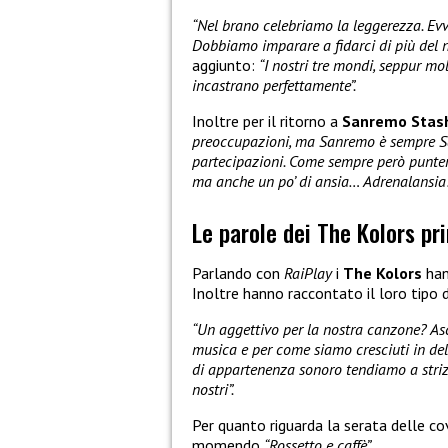
“Nel brano celebriamo la leggerezza. Evv
Dobbiamo imparare a fidarci di più del n
aggiunto:
“I nostri tre mondi, seppur mo
incastrano perfettamente”.
Inoltre per il ritorno a
Sanremo
Stas
preoccupazioni, ma Sanremo è sempre San
partecipazioni. Come sempre però punterem
ma anche un po’ di ansia… Adrenalansia!
Le parole dei The Kolors p
Parlando con
RaiPlay
i
The Kolors
han
Inoltre hanno raccontato il loro tipo
“Un aggettivo per la nostra canzone? As
musica e per come siamo cresciuti in delle
di appartenenza sonoro tendiamo a strizz
nostri”.
Per quanto riguarda la serata delle co
momendo
“Rossetto e caffè”
.