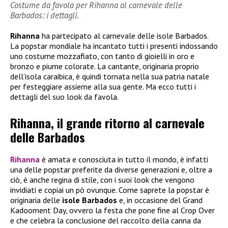
Costume da favola per Rihanna al carnevale delle
Barbados: i dettagli.
Rihanna
ha partecipato al carnevale delle isole Barbados.
La popstar mondiale ha incantato tutti i presenti indossando
uno costume mozzafiato, con tanto di gioielli in oro e
bronzo e piume colorate. La cantante, originaria proprio
dell’isola caraibica, è quindi tornata nella sua patria natale
per festeggiare assieme alla sua gente. Ma ecco tutti i
dettagli del suo look da favola.
Rihanna, il grande ritorno al carnevale
delle Barbados
Rihanna
è amata e conosciuta in tutto il mondo, è infatti
una delle popstar preferite da diverse generazioni e, oltre a
ciò, è anche regina di stile, con i suoi look che vengono
invidiati e copiai un pò ovunque. Come saprete la popstar è
originaria delle
isole Barbados
e, in occasione del Grand
Kadooment Day, ovvero la festa che pone fine al Crop Over
e che celebra la conclusione del raccolto della canna da