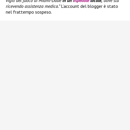
vigili del fuoco di Miami-Dade
in un
ospedale
locale,
dove sta
ricevendo assistenza medica.”
L’account del blogger è stato
nel frattempo sospeso.