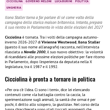
CICCIOLINA
GOVERNO MELONI
LUCA BURINI
POLITICA
UNGHERIA
Ilona Staller torna a far parlare di sé come volto della
campagna della storica maison britannica. Intanto, prepara
il suo rientro in Parlamento in vista delle elezioni del 2027
Cicciolina
è tornata. Tra i volti della campagna autunno-
inverno 2026-2027 di
Vivienne Westwood
,
Ilona Staller
(questo il suo nome all’anagrafe) racconta, nell’intervista
rilasciata a
Novella 2000
, il suo nuovo obiettivo: la volontà
di ricandidarsi alle prossime elezioni politiche per fare ritorno
in Parlamento, dopo l’esperienza da deputata nella X
legislatura, tra il 1987 e il 1992.
Cicciolina è pronta a tornare in politica
«Per ora c’è l’idea. Ci sono i temi», dice lei elencando
contenuti come «la battaglia contro la caccia, la
sperimentazione sugli animali, la sanità che ormai è per
pochi, il diritto allo sciopero, la giustizia». Nel corso della
lunga chiacchierata sono stati toccati argomenti che