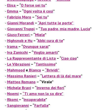
Elisa
– “
O forse sei tu
”
Emma
– “
Ogni volta è così
”
Fabrizio Moro
– “
Sei tu
”
Gianni Morandi
–
“Apri tutte le porte”
Giovanni Truppi
– “
Tuo padre, mia madre, Lucia
”
Giusy Ferreri
– “
Miele
”
Highsnob e Hu
– “
Abbi cura di te
”
Irama
– “
Ovunque sarai
”
Iva Zanicchi
– “
Voglio amarti
”
La Rappresentante di Lista
– “
Ciao ciao
”
Le Vibrazioni
– “
Tantissimo
”
Mahmood
e
Blanco
–
“Brividi”
Massimo Ranieri
– “
Lettera di là dal mare
”
Matteo Romano
– “Virale”
Michele Bravi
– “
Inverno dei fiori
“
Noemi
–
“Ti amo non lo so dire”
Rkomi
– “
Insuperabile
”
Sangiovanni
– “
Farfalle
”