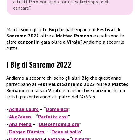
a tutti. Però non vedo l’ora di salirci sopra e di
cantare”.
Ma chi sono gli altri
Big
che partecipano al
Festival di
Sanremo 2022
oltre a
Matteo Romano
e quali sono le
altre
canzoni
in gara oltre a
Virale
? Andiamo a scoprirle
tutte.
I Big di Sanremo 2022
Andiamo a scoprire chi sono gli altri
Big
che quest’anno
partecipano al
Festival di Sanremo 2022
oltre a
Matteo
Romano
con la sua
Virale
e le rispettive
canzoni
che gli
artisti presenteranno sul palco dell’
Ariston.
Achille Lauro
– “
Domenica
”
Aka7even
– “
Perfetta così
”
Ana Mena
– “
Duecentomila ore
”
Dargen D’Amico
– “
Dove si balla
”
Ditonellapiaga
e
Rettore
– “
Chimica
”