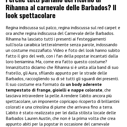
Rihanna al carnevale delle Barbados? Il
look spettacolare
Regina indiscussa sul palco, regina indiscussa sul red carpet e
ora anche regina indiscussa del Carnevale delle Barbados.
Rihanna ha lasciato tutti i presenti ai festeggiamenti
sull’isola caraibica letteralmente senza parole, indossando
un costume mozzafiato. Video e foto del look hanno subito
fatto il giro del web, con i fan della popstar incantati dalla
loro beniamina. Ma, come era fatto questo costume?
Innanzitutto diciamo che Rihanna si è unita alla band di suo
fratello, gli Aura, sfilando appunto per le strade delle
Barbados, raccogliendo su di sé tutti gli sguardi dei presenti.
Il suo costume era formato da
un body aderente
tempestato di frange, gioielli e nappe colorate
, che
lasciava intravedere la pelle. A rendere l’abito ancora più
spettacolare, un imponente copricapo ricoperto di brillantini
colorati e una crinolina di piume che arrivava fino a terra.
L’abito è stato realizzato per lei dalla stilista locale delle
Barbados Lauren Austin, che non è la prima volta che crea
appunto abiti per la popstar in occasione del carnevale