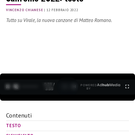
VINCENZO CHIANESE
|
12 FEBBRAIO 2022
Tutto su Virale, la nuova canzone di Matteo Romano.
0:30 /
Ad
hub
Media
POWERED
1
/
2
3:35
BY
Contenuti
TESTO