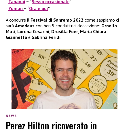
Tananai
– “
Sesso occasionale
”
Yuman
– “
Ora e qui
”
A condurre il
Festival di Sanremo 2022
come sappiamo ci
sarà
Amadeus
con ben 5 conduttrici d’eccezione:
Ornella
Muti
,
Lorena Cesarini
,
Drusilla Foer
,
Maria Chiara
Giannetta
e
Sabrina
Ferilli
.
NEWS
Perez Hilton ricoverato in