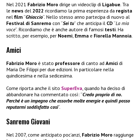
Nel 2021
Fabrizio Moro
dirige un videoclip di
Ligabue
. Tra
le
news
del
2022
ricordiamo la prima esperienza da
regista
nel
film
“
Ghiaccio
“. Nello stesso anno partecipa di nuovo al
Festival di Sanremo
con “
Sei tu
” che anticipa il
CD
“
La mia
voce
“. Ricordiamo che è anche autore di famosi
testi
. Ha
scritto, per esempio, per
Noemi
,
Emma
e
Fiorella
Mannoia
.
Amici
Fabrizio Moro
è stato
professore
di canto ad
Amici
di
Maria De Filippi per due edizioni. In particolare nella
quindicesima e nella sedicesima.
Come riporta anche il sito
SuperEva
, quando ha deciso di
abbandonare ha commentato così: “
Credo proprio di no.
Perché è un impegno che assorbe molte energie e quindi posso
reputarmi soddisfatto così
“.
Sanremo Giovani
Nel 2007, come anticipato poc’anzi,
Fabrizio Moro
raggiunge