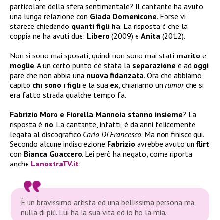
particolare della sfera sentimentale? Il cantante ha avuto
una lunga relazione con
Giada Domenicone
. Forse vi
starete chiedendo
quanti figli ha
. La risposta è che la
coppia ne ha avuti due:
Libero
(2009) e
Anita
(2012).
Non si sono mai sposati, quindi non sono mai stati
marito
e
moglie
. A un certo punto c’è stata la
separazione
e ad
oggi
pare che non abbia una
nuova fidanzata
. Ora che abbiamo
capito
chi sono i
figli
e la sua
ex
, chiariamo un
rumor
che si
era fatto strada qualche tempo fa.
Fabrizio Moro e Fiorella Mannoia stanno insieme
? La
risposta è
no
. La cantante, infatti, è da anni felicemente
legata al discografico
Carlo Di Francesco
. Ma non finisce qui.
Secondo alcune indiscrezione
Fabrizio
avrebbe avuto un
flirt
con
Bianca
Guaccero
. Lei però ha negato, come riporta
anche
LanostraTV.it
:
È un bravissimo artista ed una bellissima persona ma
nulla di più. Lui ha la sua vita ed io ho la mia.