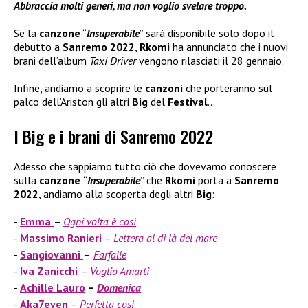
Abbraccia molti generi, ma non voglio svelare troppo.
Se la
canzone
“
Insuperabile
” sarà disponibile solo dopo il
debutto a
Sanremo 2022
,
Rkomi
ha annunciato che i nuovi
brani dell’album
Taxi Driver
vengono rilasciati il 28 gennaio.
Infine, andiamo a scoprire le
canzoni
che porteranno sul
palco dell’Ariston gli altri
Big
del
Festival
…
I Big e i brani di Sanremo 2022
Adesso che sappiamo tutto ciò che dovevamo conoscere
sulla
canzone
“
Insuperabile
” che
Rkomi
porta a
Sanremo
2022
, andiamo alla scoperta degli altri
Big
:
Emma
–
Ogni volta è così
Massimo Ranieri
–
Lettera al di là del mare
Sangiovanni
–
Farfalle
Iva Zanicchi
–
Voglio Amarti
Achille Lauro
–
Domenica
Aka7even
–
Perfetta così