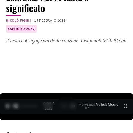
significato
NICOLÒ FIGINI
|
19 FEBBRAIO 2022
SANREMO 2022
Il testo e il significato della canzone “Insuperabile” di Rkomi
0:29 /
Ad
hub
Media
POWERED
1
/
2
3:35
BY