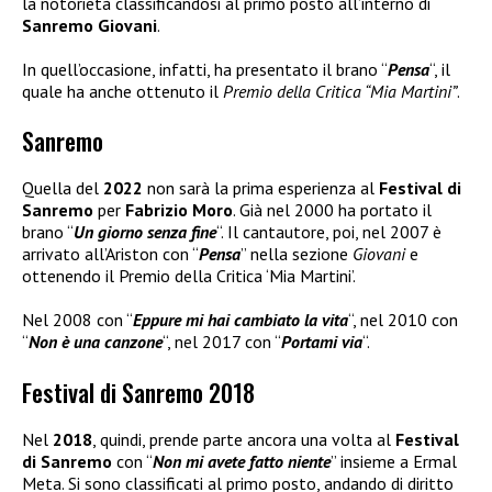
la notorietà classificandosi al primo posto all’interno di
Sanremo Giovani
.
In quell’occasione, infatti, ha presentato il brano “
Pensa
“, il
quale ha anche ottenuto il
Premio della Critica “Mia Martini”
.
Sanremo
Quella del
2022
non sarà la prima esperienza al
Festival di
Sanremo
per
Fabrizio
Moro
. Già nel 2000 ha portato il
brano “
Un giorno senza fine
“. Il cantautore, poi, nel 2007 è
arrivato all’Ariston con “
Pensa
” nella sezione
Giovani
e
ottenendo il Premio della Critica ‘Mia Martini’.
Nel 2008 con “
Eppure mi hai cambiato la vita
“, nel 2010 con
“
Non è una canzone
“, nel 2017 con “
Portami via
“.
Festival di Sanremo 2018
Nel
2018
, quindi, prende parte ancora una volta al
Festival
di Sanremo
con “
Non mi avete fatto niente
” insieme a Ermal
Meta. Si sono classificati al primo posto, andando di diritto