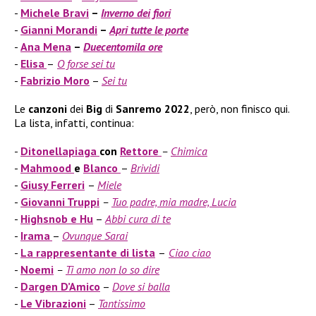
Michele Bravi
–
Inverno dei fiori
Gianni Morandi
–
Apri tutte le porte
Ana Mena
–
Duecentomila ore
Elisa
–
O forse sei tu
Fabrizio Moro
–
Sei tu
Le
canzoni
dei
Big
di
Sanremo 2022
, però, non finisco qui.
La lista, infatti, continua:
Ditonellapiaga
con
Rettore
–
Chimica
Mahmood
e
Blanco
–
Brividi
Giusy Ferreri
–
Miele
Giovanni Truppi
–
Tuo padre, mia madre, Lucia
Highsnob e Hu
–
Abbi cura di te
Irama
–
Ovunque Sarai
La rappresentante di lista
–
Ciao ciao
Noemi
–
Ti amo non lo so dire
Dargen D’Amico
–
Dove si balla
Le Vibrazioni
–
Tantissimo