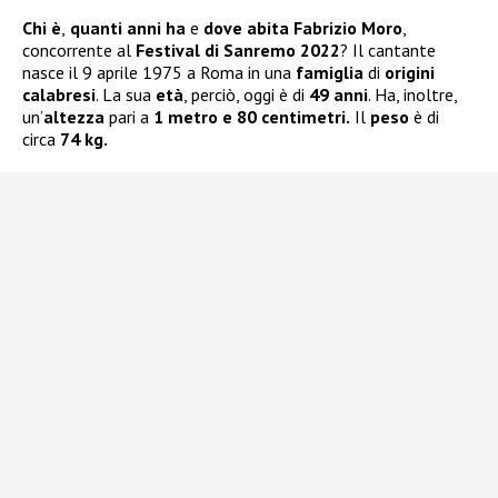
Chi è
,
quanti anni ha
e
dove abita Fabrizio Moro
,
concorrente al
Festival di Sanremo 2022
? Il cantante
nasce il 9 aprile 1975 a Roma in una
famiglia
di
origini
calabresi
. La sua
età
, perciò, oggi è di
49 anni
. Ha, inoltre,
un’
altezza
pari a
1 metro e 80 centimetri.
Il
peso
è di
circa
74 kg.