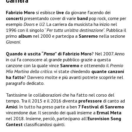
Fabrizio Moro
si esibisce
live
da giovane facendo dei
concerti
presentando cover di varie
band
pop rock, come per
esempio
Doors
e
U2
. La carriera da musicista ha inizio nel
1996 con il singolo “
Per tutta un’altra destinazione
“. Pubblica il
primo
album
nel 2000 e partecipa a
Sanremo
nella sezione
Giovani
.
Quando è uscita “
Pensa
” di Fabrizio Moro
? Nel 2007. Anno
in cui fa conoscere al grande pubblico grazie a questa
canzone con la quale vince
Sanremo
e ottenendo il
Premio
Mia Martina della critica
. vi state chiedendo
quante canzoni
ha fatto
? Davvero molte e più avanti potrete scoprirle nel
paragrafo dedicato.
Tantissime le collaborazioni che ha fatto nel corso del
tempo. Tra il 2015 e il 2016 diventa
professore
di canto ad
Amici
. In tutto ha preso parte a ben
7 Festival di Sanremo
vincendone due. Il secondo dei quali insieme a
Ermal Meta
nel 2018. Insieme, perciò, partecipano all’
Eurovision Song
Contest
classificandosi quinti.