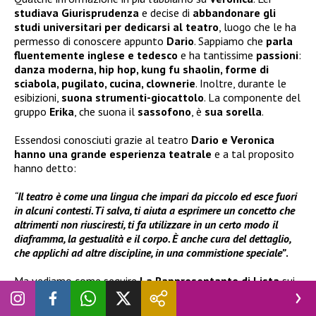
studiava Giurisprudenza
e decise di
abbandonare gli
studi universitari per dedicarsi al teatro
, luogo che le ha
permesso di conoscere appunto
Dario
. Sappiamo che
parla
fluentemente inglese e tedesco
e ha tantissime
passioni
:
danza moderna, hip hop, kung fu shaolin, forme di
sciabola, pugilato, cucina, clownerie
. Inoltre, durante le
esibizioni,
suona strumenti-giocattolo
. La componente del
gruppo
Erika
, che suona il
sassofono
, è
sua sorella
.
Essendosi conosciuti grazie al teatro
Dario e Veronica
hanno una grande esperienza teatrale
e a tal proposito
hanno detto:
“
Il teatro è come una lingua che impari da piccolo ed esce fuori
in alcuni contesti. Ti salva, ti aiuta a esprimere un concetto che
altrimenti non riusciresti, ti fa utilizzare in un certo modo il
diaframma, la gestualità e il corpo. È anche cura del dettaglio,
che applichi ad altre discipline, in una commistione speciale”
.
Ma vediamo come seguire
La Rappresentante di Lista
sui
social
…