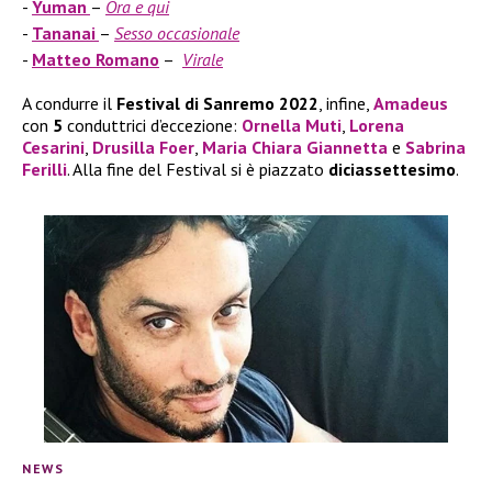
Yuman
–
Ora e qui
Tananai
–
Sesso occasionale
Matteo Romano
–
Virale
A condurre il
Festival di Sanremo 2022
, infine,
Amadeus
con
5
conduttrici d’eccezione:
Ornella Muti
,
Lorena
Cesarini
,
Drusilla Foer
,
Maria Chiara Giannetta
e
Sabrina
Ferilli
. Alla fine del Festival si è piazzato
diciassettesimo
.
NEWS