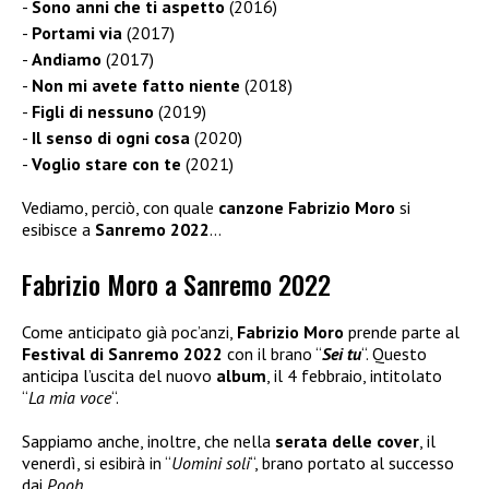
Sono anni che ti aspetto
(2016)
Portami via
(2017)
Andiamo
(2017)
Non mi avete fatto niente
(2018)
Figli di nessuno
(2019)
Il senso di ogni cosa
(2020)
Voglio stare con te
(2021)
Vediamo, perciò, con quale
canzone
Fabrizio Moro
si
esibisce a
Sanremo 2022
…
Fabrizio Moro a Sanremo 2022
Come anticipato già poc’anzi,
Fabrizio Moro
prende parte al
Festival di Sanremo 2022
con il brano “
Sei tu
“. Questo
anticipa l’uscita del nuovo
album
, il 4 febbraio, intitolato
“
La mia voce
“.
Sappiamo anche, inoltre, che nella
serata delle cover
, il
venerdì, si esibirà in “
Uomini soli
“, brano portato al successo
dai
Pooh
.