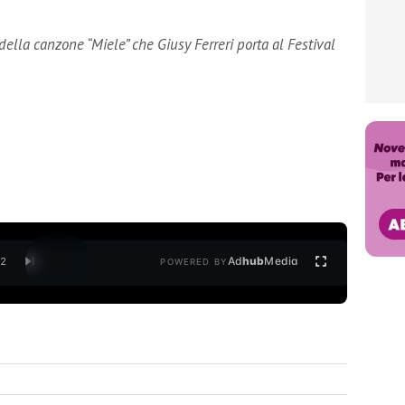
della canzone “Miele” che Giusy Ferreri porta al Festival
Ad
hub
Media
/
2
POWERED BY