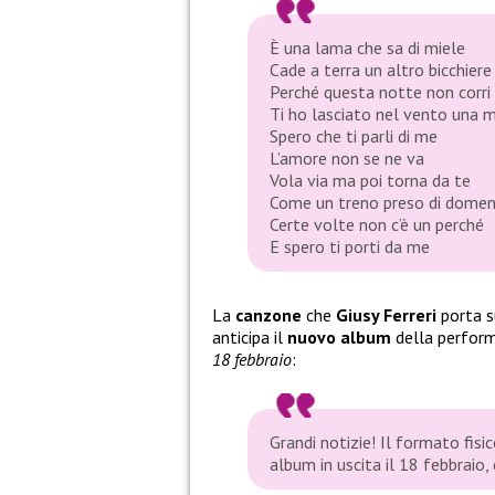
È una lama che sa di miele
Cade a terra un altro bicchiere
Perché questa notte non corri
Ti ho lasciato nel vento una 
Spero che ti parli di me
L’amore non se ne va
Vola via ma poi torna da te
Come un treno preso di domen
Certe volte non c’è un perché
E spero ti porti da me
La
canzone
che
Giusy Ferreri
porta s
anticipa il
nuovo album
della performe
18 febbraio
:
Grandi notizie! Il formato fis
album in uscita il 18 febbraio, 