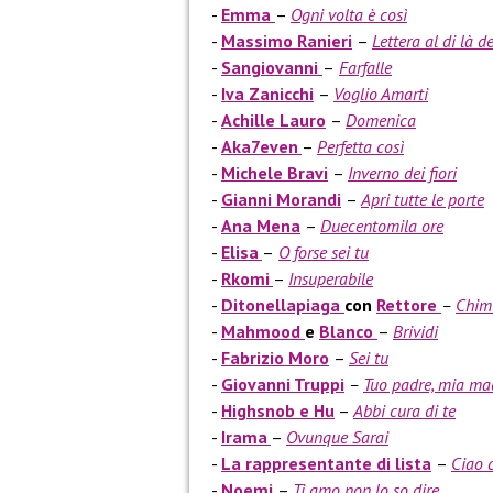
Emma
–
Ogni volta è così
Massimo Ranieri
–
Lettera al di là d
Sangiovanni
–
Farfalle
Iva Zanicchi
–
Voglio Amarti
Achille Lauro
–
Domenica
Aka7even
–
Perfetta così
Michele Bravi
–
Inverno dei fiori
Gianni Morandi
–
Apri tutte le porte
Ana Mena
–
Duecentomila ore
Elisa
–
O forse sei tu
Rkomi
–
Insuperabile
Ditonellapiaga
con
Rettore
–
Chim
Mahmood
e
Blanco
–
Brividi
Fabrizio Moro
–
Sei tu
Giovanni Truppi
–
Tuo padre, mia mad
Highsnob e Hu
–
Abbi cura di te
Irama
–
Ovunque Sarai
La rappresentante di lista
–
Ciao 
Noemi
–
Ti amo non lo so dire