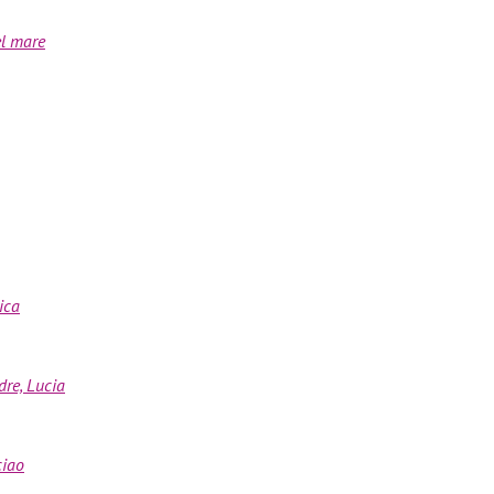
el mare
ica
re, Lucia
ciao