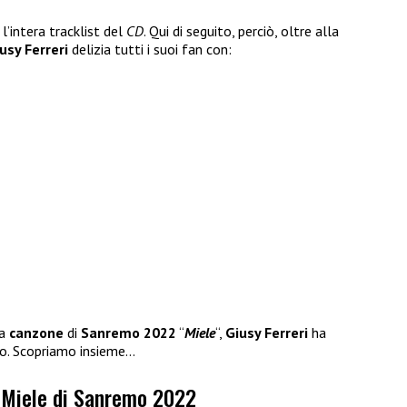
’intera tracklist del
CD
. Qui di seguito, perciò, oltre alla
usy Ferreri
delizia tutti i suoi fan con:
la
canzone
di
Sanremo 2022
“
Miele
“,
Giusy Ferreri
ha
no. Scopriamo insieme…
e Miele di Sanremo 2022