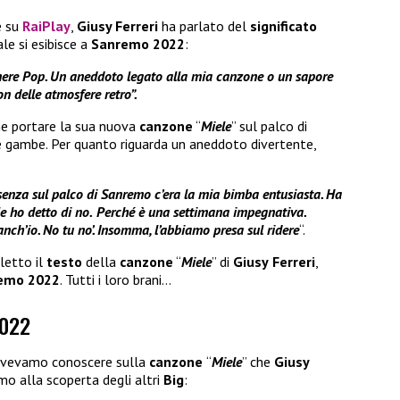
e su
RaiPlay
,
Giusy Ferreri
ha parlato del
significato
ale si esibisce a
Sanremo 2022
:
genere Pop. Un aneddoto legato alla mia canzone o un sapore
n delle atmosfere retro”.
che portare la sua nuova
canzone
“
Miele
” sul palco di
e gambe. Per quanto riguarda un aneddoto divertente,
nza sul palco di Sanremo c’era la mia bimba entusiasta. Ha
e ho detto di no.
Perché è una settimana impegnativa.
nch’io. No tu no’. Insomma, l’abbiamo presa sul ridere
“.
letto il
testo
della
canzone
“
Miele
” di
Giusy
Ferreri
,
remo 2022
. Tutti i loro brani…
2022
ovevamo conoscere sulla
canzone
“
Miele
” che
Giusy
mo alla scoperta degli altri
Big
: