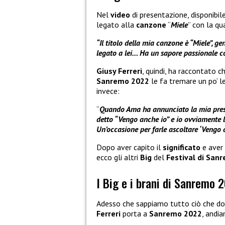
Nel
video
di presentazione, disponibil
legato alla
canzone
“
Miele
” con la qu
“Il titolo della mia canzone è “Miele”, 
legato a lei… Ha un sapore passionale co
Giusy Ferreri
, quindi, ha raccontato 
Sanremo 2022
le fa tremare un po’ l
invece:
“
Quando Ama ha annunciato la mia prese
detto “Vengo anche io” e io ovviamente l
Un’occasione per farle ascoltare ‘Vengo a
Dopo aver capito il
significato
e aver 
ecco gli altri
Big
del
Festival di San
I Big e i brani di Sanremo 
Adesso che sappiamo tutto ciò che d
Ferreri
porta a
Sanremo 2022
, andia