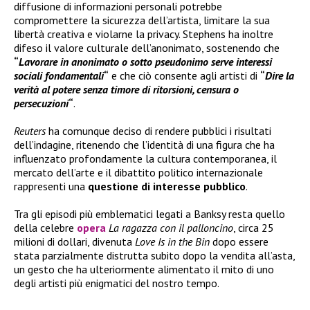
diffusione di informazioni personali potrebbe
compromettere la sicurezza dell’artista, limitare la sua
libertà creativa e violarne la privacy. Stephens ha inoltre
difeso il valore culturale dell’anonimato, sostenendo che
“
Lavorare in anonimato o sotto pseudonimo serve interessi
sociali fondamentali
“
e che ciò consente agli artisti di
“
Dire la
verità al potere senza timore di ritorsioni, censura o
persecuzioni
“
.
Reuters
ha comunque deciso di rendere pubblici i risultati
dell’indagine, ritenendo che l’identità di una figura che ha
influenzato profondamente la cultura contemporanea, il
mercato dell’arte e il dibattito politico internazionale
rappresenti una
questione di interesse pubblico
.
Tra gli episodi più emblematici legati a Banksy resta quello
della celebre
opera
La ragazza con il palloncino
, circa 25
milioni di dollari, divenuta
Love Is in the Bin
dopo essere
stata parzialmente distrutta subito dopo la vendita all’asta,
un gesto che ha ulteriormente alimentato il mito di uno
degli artisti più enigmatici del nostro tempo.