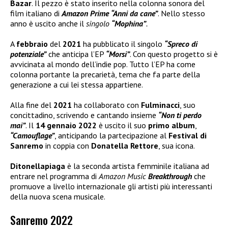
Bazar
. Il pezzo è stato inserito nella colonna sonora del
film italiano di
Amazon Prime
“Anni da cane”
. Nello stesso
anno è uscito anche il
singolo
“Mophina”
.
A
febbraio
del
2021
ha pubblicato il singolo
“Spreco di
potenziale”
che anticipa l’EP
“Morsi”
. Con questo progetto si è
avvicinata al mondo dell’indie pop. Tutto l’EP ha come
colonna portante la precarietà, tema che fa parte della
generazione a cui lei stessa appartiene.
Alla fine del
2021
ha collaborato con
Fulminacci
, suo
concittadino, scrivendo e cantando insieme
“Non ti perdo
mai”
. Il
14 gennaio 2022
è uscito il suo
primo album
,
“Camouflage”
, anticipando la partecipazione al
Festival di
Sanremo
in coppia con
Donatella Rettore
, sua icona.
Ditonellapiaga
è la seconda artista femminile italiana ad
entrare nel programma di
Amazon Music
Breakthrough
che
promuove a livello internazionale gli artisti più interessanti
della nuova scena musicale.
Sanremo 2022