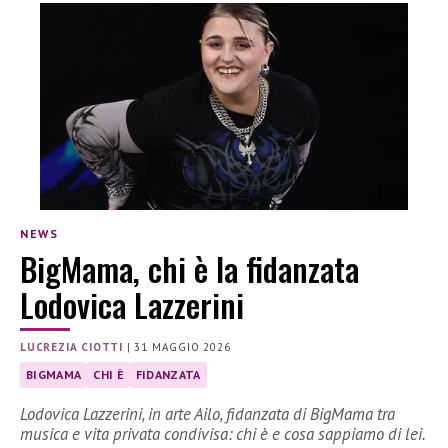
NEWS
BigMama, chi è la fidanzata
Lodovica Lazzerini
LUCREZIA CIOTTI
|
31 MAGGIO 2026
BIGMAMA
CHI È
FIDANZATA
Lodovica Lazzerini, in arte Ailo, fidanzata di BigMama tra
musica e vita privata condivisa: chi è e cosa sappiamo di lei.