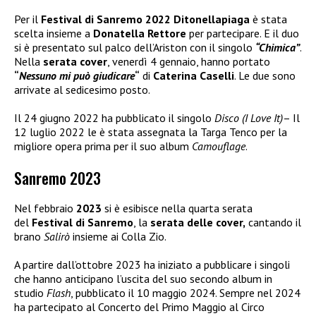
Per il
Festival di Sanremo 2022
Ditonellapiaga
è stata
scelta insieme a
Donatella Rettore
per partecipare. E il duo
si è presentato sul palco dell’Ariston con il singolo
“Chimica”
.
Nella
serata cover
, venerdì 4 gennaio, hanno portato
“
Nessuno mi può giudicare
“
di
Caterina Caselli
. Le due sono
arrivate al sedicesimo posto.
Il 24 giugno 2022 ha pubblicato il singolo
Disco (I Love It)
– Il
12 luglio 2022 le è stata assegnata la Targa Tenco per la
migliore opera prima per il suo album
Camouflage
.
Sanremo 2023
Nel febbraio
2023
si è esibisce nella quarta serata
del
Festival di Sanremo
, la
serata delle cover,
cantando il
brano
Salirò
insieme ai Colla Zio.
A partire dall’ottobre 2023 ha iniziato a pubblicare i singoli
che hanno anticipano l’uscita del suo secondo album in
studio
Flash
, pubblicato il 10 maggio 2024. Sempre nel 2024
ha partecipato al Concerto del Primo Maggio al Circo