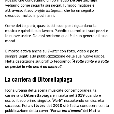
Adesso che conosciamo un po’ meglio
Ditonellapiaga
,
vediamo come seguirla sui
social
. Il modo migliore è
attraverso il suo
profilo Instagram
, che ha un seguito
cresciuto molto in pochi anni.
Come detto, però, quasi tutti i suoi post riguardano la
musica e quindi il suo lavoro. Pubblicizza molto i suoi pezzi e
le nuove uscite. Da essi notiamo qual è il suo genere e il suo
mood.
È molto attiva anche su
Twitter
con foto, video e post
sempre legati alla pubblicizzazione delle sue nuove uscite.
Nella descrizione sul profilo leggiamo:
“A volte canto e a volte
no perché la vita non è un musical”.
La carriera di Ditonellapiaga
Icona urbana della scena musicale contemporanea, la
carriera
di
Ditonellapiaga
è iniziata nel
2019
quando è
uscito il suo primo singolo,
“Parli”
, riscuotendo un discreto
successo. Poi a
ottobre
del
2020
si è fatta conoscere con la
pubblicazione della cover
“Per un’ora d’amore”
dei
Matia