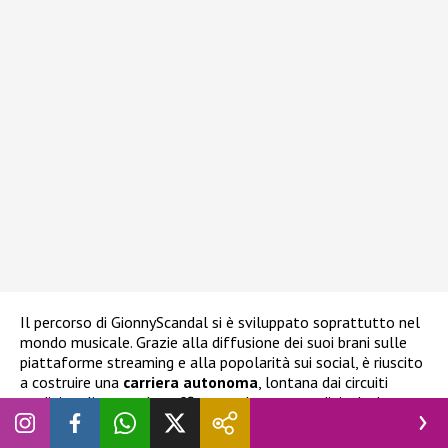
Il percorso di GionnyScandal si è sviluppato soprattutto nel
mondo musicale. Grazie alla diffusione dei suoi brani sulle
piattaforme streaming e alla popolarità sui social, è riuscito
a costruire una
carriera autonoma
, lontana dai circuiti
tradizionali ma molto efficace nel contesto digitale. La sua
comunicazione diretta con i fan e la capacità di creare
contenuti coinvolgenti hanno contribuito a consolidare la