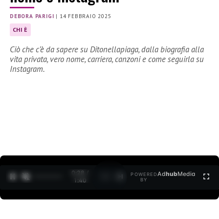
DEBORA PARIGI
|
14 FEBBRAIO 2025
CHI È
Ciò che c’è da sapere su Ditonellapiaga, dalla biografia alla
vita privata, vero nome, carriera, canzoni e come seguirla su
Instagram.
0:29 /
Ad
hub
Media
POWERED
1
/
2
1:40
BY