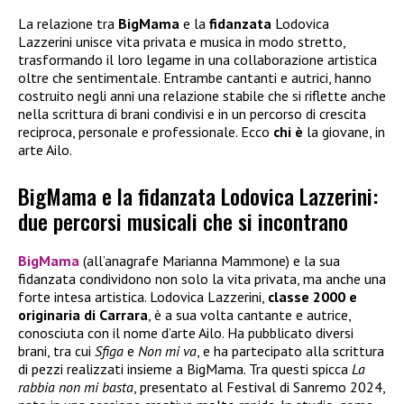
La relazione tra
BigMama
e la
fidanzata
Lodovica
Lazzerini unisce vita privata e musica in modo stretto,
trasformando il loro legame in una collaborazione artistica
oltre che sentimentale. Entrambe cantanti e autrici, hanno
costruito negli anni una relazione stabile che si riflette anche
nella scrittura di brani condivisi e in un percorso di crescita
reciproca, personale e professionale. Ecco
chi è
la giovane, in
arte Ailo.
BigMama e la fidanzata Lodovica Lazzerini:
due percorsi musicali che si incontrano
BigMama
(all’anagrafe Marianna Mammone) e la sua
fidanzata condividono non solo la vita privata, ma anche una
forte intesa artistica. Lodovica Lazzerini,
classe 2000 e
originaria di Carrara
, è a sua volta cantante e autrice,
conosciuta con il nome d’arte Ailo. Ha pubblicato diversi
brani, tra cui
Sfiga
e
Non mi va
, e ha partecipato alla scrittura
di pezzi realizzati insieme a BigMama. Tra questi spicca
La
rabbia non mi basta
, presentato al Festival di Sanremo 2024,