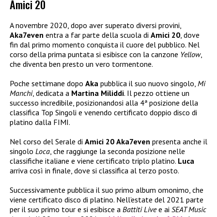
Amici 20
A novembre 2020, dopo aver superato diversi provini,
Aka7even
entra a far parte della scuola di
Amici 20
, dove
fin dal primo momento conquista il cuore del pubblico. Nel
corso della prima puntata si esibisce con la canzone
Yellow
,
che diventa ben presto un vero tormentone.
Poche settimane dopo
Aka
pubblica il suo nuovo singolo,
Mi
Manchi
, dedicata a
Martina Miliddi
. Il pezzo ottiene un
successo incredibile, posizionandosi alla 4ª posizione della
classifica Top Singoli e venendo certificato doppio disco di
platino dalla FIMI.
Nel corso del Serale di
Amici 20
Aka7even
presenta anche il
singolo
Loca
, che raggiunge la seconda posizione nelle
classifiche italiane e viene certificato triplo platino.
Luca
arriva così in finale, dove si classifica al terzo posto.
Successivamente pubblica il suo primo album omonimo, che
viene certificato disco di platino. Nell’estate del 2021 parte
per il suo primo tour e si esibisce a
Battiti Live
e ai
SEAT Music