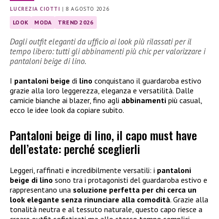
LUCREZIA CIOTTI
|
8 AGOSTO 2026
LOOK
MODA
TREND 2026
Dagli outfit eleganti da ufficio ai look più rilassati per il
tempo libero: tutti gli abbinamenti più chic per valorizzare i
pantaloni beige di lino.
I
pantaloni beige
di
lino
conquistano il guardaroba estivo
grazie alla loro leggerezza, eleganza e versatilità. Dalle
camicie bianche ai blazer, fino agli
abbinamenti
più casual,
ecco le idee look da copiare subito.
Pantaloni beige di lino, il capo must have
dell’estate: perché sceglierli
Leggeri, raffinati e incredibilmente versatili: i
pantaloni
beige di lino
sono tra i protagonisti del guardaroba estivo e
rappresentano una
soluzione perfetta per chi cerca un
look elegante senza rinunciare alla comodità
. Grazie alla
tonalità neutra e al tessuto naturale, questo capo riesce a
creare outfit sofisticati ma allo stesso tempo semplici,