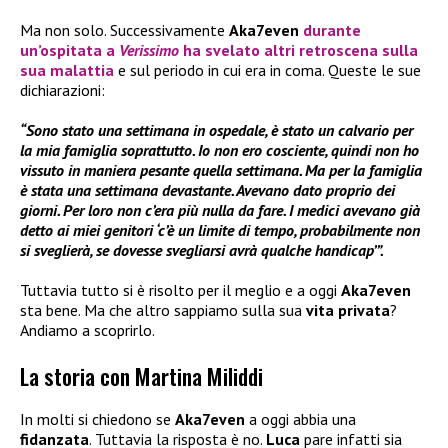
Ma non solo. Successivamente
Aka7even
durante
un’ospitata a
Verissimo
ha svelato altri retroscena sulla
sua
malattia
e sul periodo in cui era in coma. Queste le sue
dichiarazioni:
“Sono stato una settimana in ospedale, è stato un calvario per
la mia famiglia soprattutto. Io non ero cosciente, quindi non ho
vissuto in maniera pesante quella settimana. Ma per la famiglia
è stata una settimana devastante. Avevano dato proprio dei
giorni. Per loro non c’era più nulla da fare. I medici avevano già
detto ai miei genitori ‘c’è un limite di tempo, probabilmente non
si sveglierà, se dovesse svegliarsi avrà qualche handicap’”.
Tuttavia tutto si è risolto per il meglio e a oggi
Aka7even
sta bene. Ma che altro sappiamo sulla sua
vita privata
?
Andiamo a scoprirlo.
La storia con Martina Miliddi
In molti si chiedono se
Aka7even
a oggi abbia una
fidanzata
. Tuttavia la risposta è no.
Luca
pare infatti sia