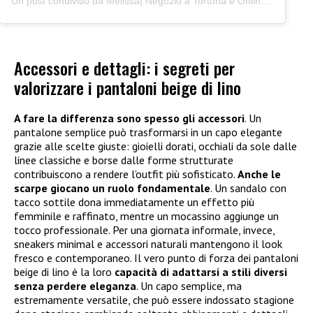
Un post condiviso da Melissa| Negozio a Tortona e Online (@junocreativelab)
Accessori e dettagli: i segreti per
valorizzare i pantaloni beige di lino
A fare la differenza sono spesso gli accessori
. Un
pantalone semplice può trasformarsi in un capo elegante
grazie alle scelte giuste: gioielli dorati, occhiali da sole dalle
linee classiche e borse dalle forme strutturate
contribuiscono a rendere l’outfit più sofisticato.
Anche le
scarpe giocano un ruolo fondamentale
. Un sandalo con
tacco sottile dona immediatamente un effetto più
femminile e raffinato, mentre un mocassino aggiunge un
tocco professionale. Per una giornata informale, invece,
sneakers minimal e accessori naturali mantengono il look
fresco e contemporaneo. Il vero punto di forza dei pantaloni
beige di lino è la loro
capacità di adattarsi a stili diversi
senza perdere eleganza
. Un capo semplice, ma
estremamente versatile, che può essere indossato stagione