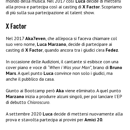
mondo della musica. Nel 2017 così
Luca
decide di mettersi
alla prova e partecipa così ai casting di
X Factor
. Scopriamo
di più sulla sua partecipazione al talent show.
X Factor
Nel 2017
Aka7even
, che all’epoca si faceva chiamare col
suo vero nome,
Luca Marzano
, decide di partecipare ai
casting di
X
Factor
, quando ancora tra i giudici c’era
Fedez
.
In occasione delle Audizioni, il cantante si esibisce con una
cover piano e voce di
“When i Was your Man”
, brano di
Bruno
Mars
. A quel punto
Luca
convince non solo i giudici, ma
anche il pubblico da casa.
Giunto ai Bootcamp però
Aka
viene eliminato. A quel punto
Marzano
inizia a produrre alcuni singoli, per poi lanciare l’EP
di debutto
Chiaroscuro
.
A settembre 2020
Luca
decide di mettersi nuovamente alla
prova e stavolta partecipa ai provini per
Amici 20
.