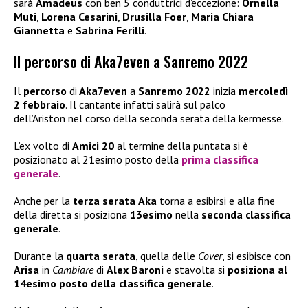
sarà
Amadeus
con ben 5 conduttrici d’eccezione:
Ornella
Muti
,
Lorena Cesarini
,
Drusilla Foer
,
Maria Chiara
Giannetta
e
Sabrina
Ferilli
.
Il percorso di Aka7even a Sanremo 2022
Il
percorso
di
Aka7even
a
Sanremo 2022
inizia
mercoledì
2 febbraio
. Il cantante infatti salirà sul palco
dell’Ariston nel corso della seconda serata della kermesse.
L’ex volto di
Amici 20
al termine della puntata si è
posizionato al 21esimo posto della
prima classifica
generale
.
Anche per la
terza serata
Aka
torna a esibirsi e alla fine
della diretta si posiziona
13esimo
nella
seconda classifica
generale
.
Durante la
quarta serata
, quella delle
Cover
, si esibisce con
Arisa
in
Cambiare
di
Alex Baroni
e stavolta si
posiziona al
14esimo
posto della classifica generale
.