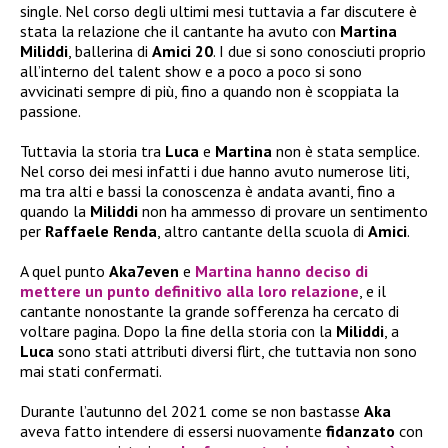
single. Nel corso degli ultimi mesi tuttavia a far discutere è
stata la relazione che il cantante ha avuto con
Martina
Miliddi
, ballerina di
Amici 20
. I due si sono conosciuti proprio
all’interno del talent show e a poco a poco si sono
avvicinati sempre di più, fino a quando non è scoppiata la
passione.
Tuttavia la storia tra
Luca
e
Martina
non è stata semplice.
Nel corso dei mesi infatti i due hanno avuto numerose liti,
ma tra alti e bassi la conoscenza è andata avanti, fino a
quando la
Miliddi
non ha ammesso di provare un sentimento
per
Raffaele Renda
, altro cantante della scuola di
Amici
.
A quel punto
Aka7even
e
Martina
hanno deciso di
mettere un punto definitivo alla loro relazione
, e il
cantante nonostante la grande sofferenza ha cercato di
voltare pagina. Dopo la fine della storia con la
Miliddi
, a
Luca
sono stati attributi diversi flirt, che tuttavia non sono
mai stati confermati.
Durante l’autunno del 2021 come se non bastasse
Aka
aveva fatto intendere di essersi nuovamente
fidanzato
con