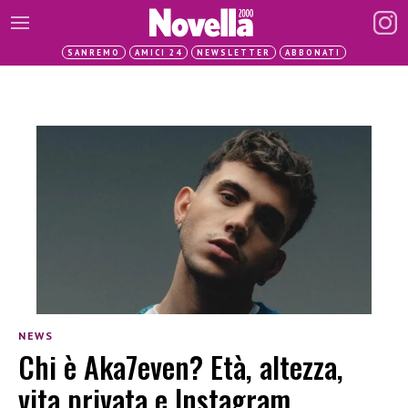
SANREMO
AMICI 24
NEWSLETTER
ABBONATI
NEWS
Chi è Aka7even? Età, altezza,
vita privata e Instagram