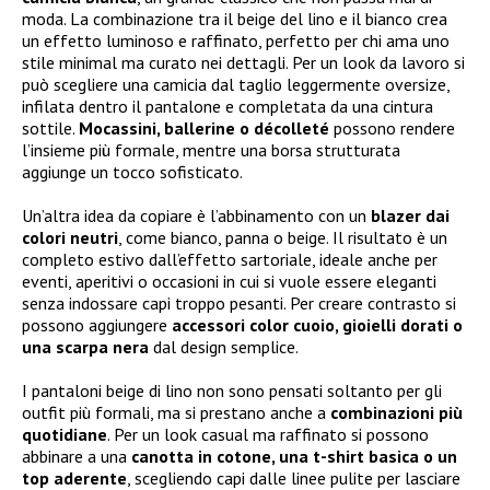
moda. La combinazione tra il beige del lino e il bianco crea
un effetto luminoso e raffinato, perfetto per chi ama uno
stile minimal ma curato nei dettagli. Per un look da lavoro si
può scegliere una camicia dal taglio leggermente oversize,
infilata dentro il pantalone e completata da una cintura
sottile.
Mocassini, ballerine o décolleté
possono rendere
l’insieme più formale, mentre una borsa strutturata
aggiunge un tocco sofisticato.
Un’altra idea da copiare è l’abbinamento con un
blazer dai
colori neutri
, come bianco, panna o beige. Il risultato è un
completo estivo dall’effetto sartoriale, ideale anche per
eventi, aperitivi o occasioni in cui si vuole essere eleganti
senza indossare capi troppo pesanti. Per creare contrasto si
possono aggiungere
accessori color cuoio, gioielli dorati o
una scarpa nera
dal design semplice.
I pantaloni beige di lino non sono pensati soltanto per gli
outfit più formali, ma si prestano anche a
combinazioni più
quotidiane
. Per un look casual ma raffinato si possono
abbinare a una
canotta in cotone, una t-shirt basica o un
top aderente
, scegliendo capi dalle linee pulite per lasciare