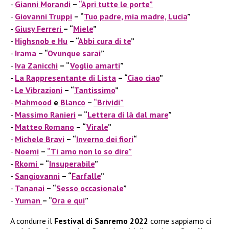
Gianni Morandi
–
“Apri tutte le porte”
Giovanni Truppi
– “
Tuo padre, mia madre, Lucia
”
Giusy Ferreri
– “
Miele
”
Highsnob e Hu
– “
Abbi cura di te
”
Irama
– “
Ovunque sarai
”
Iva Zanicchi
– “
Voglio amarti
”
La Rappresentante di Lista
– “
Ciao ciao
”
Le Vibrazioni
– “
Tantissimo
”
Mahmood
e
Blanco
–
“Brividi”
Massimo Ranieri
– “
Lettera di là dal mare
”
Matteo Romano
– “
Virale
”
Michele Bravi
– “
Inverno dei fiori
“
Noemi
–
“Ti amo non lo so dire”
Rkomi
– “
Insuperabile
”
Sangiovanni
– “
Farfalle
”
Tananai
– “
Sesso occasionale
”
Yuman
– “
Ora e qui
”
A condurre il
Festival di Sanremo 2022
come sappiamo ci