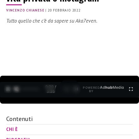
VINCENZO CHIANESE
|
20 FEBBRAIO 2022
Tutto quello che c’è da sapere su Aka7even.
0:21 /
Ad
hub
Media
POWERED
1
/
2
3:35
BY
Contenuti
CHI È