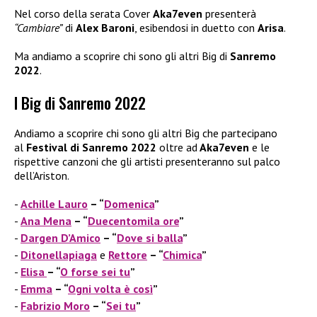
Nel corso della serata Cover
Aka7even
presenterà
“Cambiare”
di
Alex Baroni
, esibendosi in duetto con
Arisa
.
Ma andiamo a scoprire chi sono gli altri Big di
Sanremo
2022
.
I Big di Sanremo 2022
Andiamo a scoprire chi sono gli altri Big che partecipano
al
Festival di Sanremo 2022
oltre ad
Aka7even
e le
rispettive canzoni che gli artisti presenteranno sul palco
dell’Ariston.
Achille Lauro
– “
Domenica
”
Ana Mena
– “
Duecentomila ore
”
Dargen D’Amico
– “
Dove si balla
”
Ditonellapiaga
e
Rettore
– “
Chimica
”
Elisa
– “
O forse sei tu
”
Emma
– “
Ogni volta è così
”
Fabrizio Moro
– “
Sei tu
”