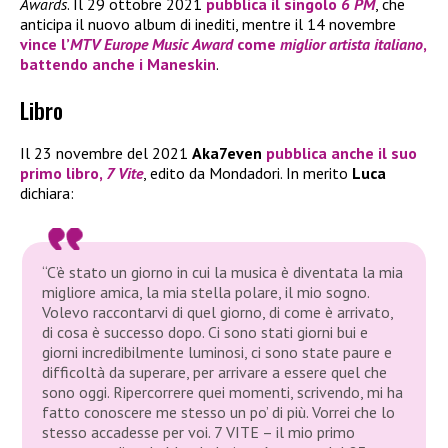
Awards
. Il 29 ottobre 2021
pubblica il singolo
6 PM
, che
anticipa il nuovo album di inediti, mentre il 14 novembre
vince l’
MTV Europe Music Award
come
miglior artista italiano
,
battendo anche i
Maneskin
.
Libro
Il 23 novembre del 2021
Aka7even
pubblica anche il suo
primo libro,
7 Vite
, edito da Mondadori. In merito
Luca
dichiara:
“C’è stato un giorno in cui la musica è diventata la mia
migliore amica, la mia stella polare, il mio sogno.
Volevo raccontarvi di quel giorno, di come è arrivato,
di cosa è successo dopo. Ci sono stati giorni bui e
giorni incredibilmente luminosi, ci sono state paure e
difficoltà da superare, per arrivare a essere quel che
sono oggi. Ripercorrere quei momenti, scrivendo, mi ha
fatto conoscere me stesso un po’ di più. Vorrei che lo
stesso accadesse per voi. 7 VITE – il mio primo