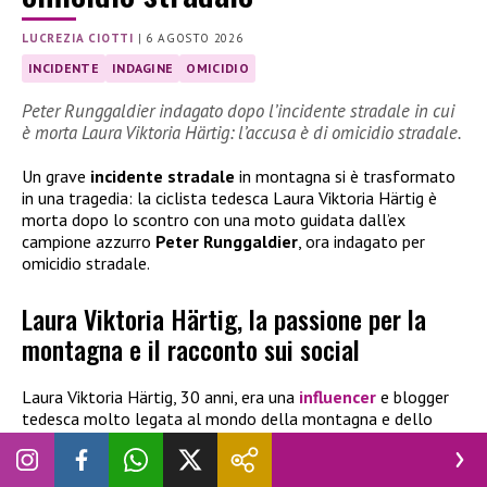
LUCREZIA CIOTTI
|
6 AGOSTO 2026
INCIDENTE
INDAGINE
OMICIDIO
Peter Runggaldier indagato dopo l’incidente stradale in cui
è morta Laura Viktoria Härtig: l’accusa è di omicidio stradale.
Un grave
incidente stradale
in montagna si è trasformato
in una tragedia: la ciclista tedesca Laura Viktoria Härtig è
morta dopo lo scontro con una moto guidata dall’ex
campione azzurro
Peter Runggaldier
, ora indagato per
omicidio stradale.
Laura Viktoria Härtig, la passione per la
montagna e il racconto sui social
Laura Viktoria Härtig, 30 anni, era una
influencer
e blogger
tedesca molto legata al mondo della montagna e dello
sport. Originaria di Penzberg, in Baviera, raccontava le sue
esperienze attraverso il suo blog personale e il profilo
Instagram, seguito da oltre 51mila persone. Sul proprio sito