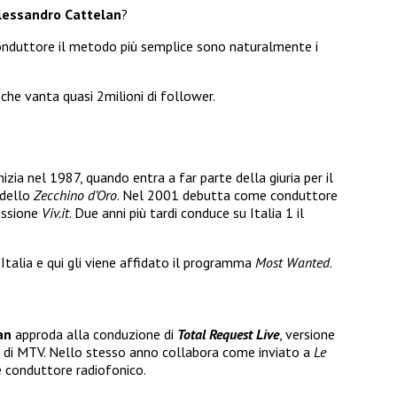
lessandro Cattelan
?
conduttore il metodo più semplice sono naturalmente i
, che vanta quasi 2milioni di follower.
nizia nel 1987, quando entra a far parte della giuria per il
 dello
Zecchino d’Oro
. Nel 2001 debutta come conduttore
issione
Viv.it
. Due anni più tardi conduce su Italia 1 il
talia e qui gli viene affidato il programma
Most Wanted
.
an
approda alla conduzione di
Total Request Live
, versione
 di MTV. Nello stesso anno collabora come inviato a
Le
 conduttore radiofonico.