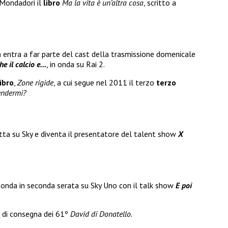
 Mondadori il
libro
Ma la vita è un’altra cosa
, scritto a
n
entra a far parte del cast della trasmissione domenicale
he il calcio e…
, in onda su Rai 2.
ibro
,
Zone rigide
, a cui segue nel 2011 il terzo
terzo
endermi?
ta su Sky e diventa il presentatore del talent show
X
 onda in seconda serata su Sky Uno con il talk show
E poi
 di consegna dei 61º
David di Donatello
.