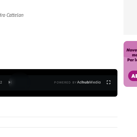
ro Cattelan
Ad
hub
Media
/
2
POWERED BY