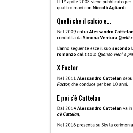
Il 1º aprile 2008 viene pubblicato per
quattro mani con
Niccolò Agliardi
.
Quelli che il calcio e…
Nel 2009 entra
Alessandro Cattela
condotta da
Simona Ventura
Quelli c
L’anno seguente esce il suo
secondo l
romanzo
dal titolo
Quando vieni a pr
X Factor
Nel 2011
Alessandro Cattelan
debut
Factor
, che conduce per ben 10 anni.
E poi c’è Cattelan
Dal 2014
Alessandro Cattelan
va in
c’è Cattelan
,
Nel 2016 presenta su Sky la cerimonia