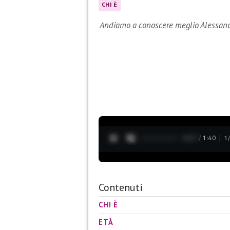
CHI È
Andiamo a conoscere meglio Alessand
0:28 / 1:40
1
Contenuti
CHI È
ETÀ