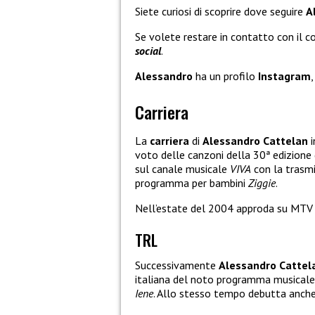
Siete curiosi di scoprire dove seguire
A
Se volete restare in contatto con il 
social
.
Alessandro
ha un profilo
Instagram
Carriera
La
carriera
di
Alessandro Cattelan
i
voto delle canzoni della 30ª edizione
sul canale musicale
VIVA
con la trasm
programma per bambini
Ziggie
.
Nell’estate del 2004 approda su MTV I
TRL
Successivamente
Alessandro Cattel
italiana del noto programma musicale
Iene
. Allo stesso tempo debutta anche