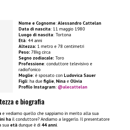
Nome e Cognome
:
Alessandro Cattelan
Data di nascita
: 11 maggio 1980
Luogo di nascita
: Tortona
Età
: 44 anni
Altezza:
1 metro e 78 centimetri
Peso:
78kg circa
Segno zodiacale:
Toro
Professione
: conduttore televisivo e
radiofonico
Moglie
: è sposato con
Ludovica Sauer
Figli
: ha due
figlie
,
Nina
e
Olivia
Profilo Instagram
:
@alecattelan
tezza e biografia
n
e vediamo quello che sappiamo in merito alla sua
ini ha
il conduttore? Andiamo a leggerlo. Il presentatore
a sua
età
dunque è di
44 anni
.