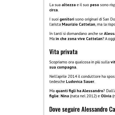
La sua
altezza
e il suo
peso
sono ris
circa
.
I suoi
genitori
sono originari di San Do
l’arista
Maurizio Cattelan
, ma la risp
In tanti si domandano anche se
Aless
Ma
in che zona vive Cattelan
? A ogg
Vita privata
Scopriamo ora qualcosa in più sulla
vi
sua compagna
.
Nell’aprile 2014 il conduttore ha sposa
tedesche
Ludovica Sauer
.
Ma
quanti figli ha Alessandro
? Dall
figlie
:
Nina
(nata nel 2012) e
Olivia
(n
Dove seguire Alessandro Ca