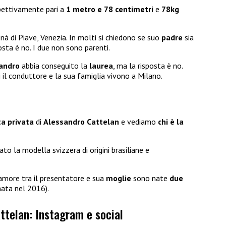
pettivamente pari a
1 metro e 78 centimetri
e
78kg
nà di Piave, Venezia. In molti si chiedono se suo
padre
sia
osta è no. I due non sono parenti.
andro
abbia conseguito la
laurea
, ma la risposta è no.
i il conduttore e la sua famiglia vivono a Milano.
ta privata
di
Alessandro Cattelan
e vediamo
chi è la
to la modella svizzera di origini brasiliane e
’amore tra il presentatore e sua
moglie
sono nate
due
ata nel 2016).
ttelan: Instagram e social