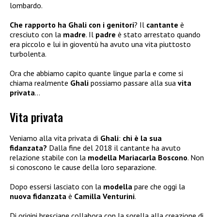
lombardo.
Che rapporto ha Ghali con i genitori
? Il
cantante
è
cresciuto con la
madre
. Il
padre
è stato arrestato quando
era piccolo e lui in gioventù ha avuto una vita piuttosto
turbolenta.
Ora che abbiamo capito quante lingue parla e come si
chiama realmente
Ghali
possiamo passare alla sua
vita
privata
…
Vita privata
Veniamo alla vita privata di
Ghali
:
chi è la sua
fidanzata?
Dalla fine del 2018 il cantante ha avuto
relazione stabile con la
modella Mariacarla Boscono
. Non
si conoscono le cause della loro separazione.
Dopo essersi lasciato con la
modella
pare che oggi la
nuova fidanzata
è
Camilla Venturini
.
Di origini bresciane collabora con la sorella alla creazione di