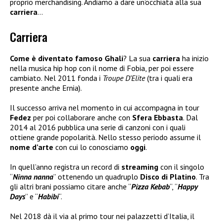
proprio merchandising. Andiamo a dare un’occhiata alla sua
carriera
…
Carriera
Come è diventato famoso Ghali
? La sua
carriera
ha inizio
nella musica hip hop con il nome di Fobia, per poi essere
cambiato. Nel 2011 fonda i
Troupe D’Elite
(tra i quali era
presente anche Ernia).
Il successo arriva nel momento in cui accompagna in tour
Fedez
per poi collaborare anche con
Sfera Ebbasta
. Dal
2014 al 2016 pubblica una serie di canzoni con i quali
ottiene grande popolarità. Nello stesso periodo assume il
nome d’arte
con cui lo conosciamo
oggi
.
In quell’anno registra un record di
streaming
con il singolo
“
Ninna nanna
” ottenendo un quadruplo
Disco di Platino
. Tra
gli altri brani possiamo citare anche “
Pizza Kebab
“, “
Happy
Days
” e “
Habibi
“.
Nel 2018 dà il via al primo tour nei palazzetti d’Italia, il