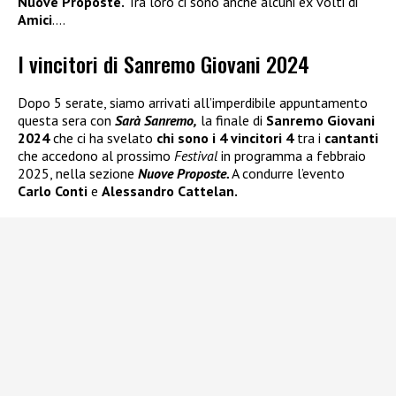
Nuove Proposte.
Tra loro ci sono anche alcuni ex volti di
Amici
….
I vincitori di Sanremo Giovani 2024
Dopo 5 serate, siamo arrivati all’imperdibile appuntamento
questa sera con
Sarà Sanremo,
la finale di
Sanremo Giovani
2024
che ci ha svelato
chi sono i 4 vincitori 4
tra i
cantanti
che accedono al prossimo
Festival
in programma a febbraio
2025, nella sezione
Nuove Proposte.
A condurre l’evento
Carlo Conti
e
Alessandro Cattelan.