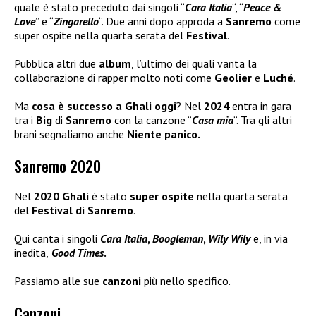
quale è stato preceduto dai singoli “
Cara Italia
“, “
Peace &
Love
” e “
Zingarello
“. Due anni dopo approda a
Sanremo
come
super ospite nella quarta serata del
Festival
.
Pubblica altri due
album
, l’ultimo dei quali vanta la
collaborazione di rapper molto noti come
Geolier
e
Luché
.
Ma
cosa è successo a Ghali oggi
? Nel
2024
entra in gara
tra i
Big
di
Sanremo
con la canzone “
Casa mia
“. Tra gli altri
brani segnaliamo anche
Niente panico.
Sanremo 2020
Nel
2020 Ghali
è stato
super ospite
nella quarta serata
del
Festival di Sanremo
.
Qui canta i singoli
Cara Italia
,
Boogleman
,
Wily Wily
e, in via
inedita,
Good Times
.
Passiamo alle sue
canzoni
più nello specifico.
Canzoni