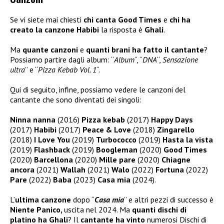
Se vi siete mai chiesti
chi canta Good Times
e
chi ha
creato la canzone Habibi
la risposta è
Ghali
.
Ma
quante canzoni
e
quanti brani ha fatto il cantante
?
Possiamo partire dagli album: “
Album
“, “
DNA
“,
Sensazione
ultra
” e “
Pizza Kebab Vol. 1
“.
Qui di seguito, infine, possiamo vedere le canzoni del
cantante che sono diventati dei singoli:
Ninna nanna
(2016)
Pizza kebab
(2017)
Happy Days
(2017)
Habibi
(2017)
Peace & Love
(2018)
Zingarello
(2018)
I Love You
(2019)
Turbococco
(2019)
Hasta la vista
(2019)
Flashback
(2019)
Boogleman
(2020)
Good Times
(2020)
Barcellona
(2020)
Mille pare
(2020)
Chiagne
ancora
(2021)
Wallah
(2021)
Walo
(2022)
Fortuna
(2022)
Pare
(2022)
Baba
(2023)
Casa mia
(2024).
L’
ultima canzone
dopo “
Casa mia
” e altri pezzi di successo è
Niente Panico,
uscita nel 2024. Ma
quanti dischi di
platino ha Ghali
? Il
cantante ha vinto
numerosi Dischi di