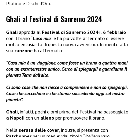
Platino e Dischi d’Oro.
Ghali al Festival di Sanremo 2024
Ghali
approda al
Festival di Sanremo 2024
il
6 febbraio
con il brano “
Casa mia
” e ha più volte affermato di essere
molto entusiasta di questa nuova avventura. In merito alla
sua
canzone
ha affermato:
“Casa mia è un viaggione, come fosse un brano a quattro mani
con un extraterrestre amico. Cerco di spiegargli e guardiamo il
pianeta Terra dall’alto.
Ci sono cose che non riesce a comprendere e non so spiegargli.
Cose che succedono e che stanno succedendo oggi sul nostro
pianeta”.
Ghali
, infatti, pochi giorni prima del Festival ha passeggiato
a Napoli
con un
alieno
per promuovere il brano.
Nella
serata delle
cover
, inoltre, si presenta con
Ratchopper
per un medley dal titolo “
Italiano vero
“.