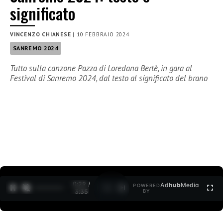
significato
VINCENZO CHIANESE
|
10 FEBBRAIO 2024
SANREMO 2024
Tutto sulla canzone Pazza di Loredana Bertè, in gara al
Festival di Sanremo 2024, dal testo al significato del brano
0:30 /
Ad
hub
Media
POWERED
1
/
2
3:35
BY