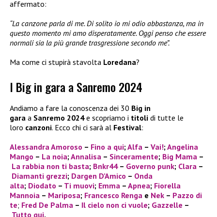
affermato:
“La canzone parla di me. Di solito io mi odio abbastanza, ma in
questo momento mi amo disperatamente. Oggi penso che essere
normali sia la più grande trasgressione secondo me”.
Ma come ci stupirà stavolta
Loredana
?
I Big in gara a Sanremo 2024
Andiamo a fare la conoscenza dei 30
Big in
gara
a
Sanremo 2024
e scopriamo i
titoli
di tutte le
loro
canzoni
. Ecco chi ci sarà al
Festival
:
Alessandra Amoroso
–
Fino a qui
;
Alfa
–
Vai!
;
Angelina
Mango
–
La noia
;
Annalisa
–
Sinceramente
;
Big Mama
–
La rabbia non ti basta
;
Bnkr44
–
Governo punk
;
Clara
–
Diamanti grezzi
;
Dargen D’Amico
–
Onda
alta
;
Diodato
–
Ti muovi
;
Emma
–
Apnea
;
Fiorella
Mannoia
–
Mariposa
;
Francesco Renga
e
Nek
–
Pazzo di
te
;
Fred De Palma
–
Il cielo non ci vuole
;
Gazzelle
–
Tutto qui
.