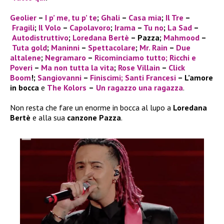
Geolier
–
I p’ me, tu p’ te
;
Ghali
–
Casa mia
;
Il Tre
–
Fragili
;
Il Volo
–
Capolavoro
;
Irama
–
Tu no
;
La Sad
–
Autodistruttivo
;
Loredana Bertè
– Pazza;
Mahmood
–
Tuta gold
;
Maninni
–
Spettacolare
;
Mr. Rain
–
Due
altalene
;
Negramaro
–
Ricominciamo tutto;
Ricchi e
Poveri
–
Ma non tutta la vita
;
Rose Villain
–
Click
Boom
!;
Sangiovanni
–
Finiscimi
; Santi Francesi
–
L’amore
in bocca
e
The Kolors
–
Un ragazzo una ragazza
.
Non resta che fare un enorme in bocca al lupo a
Loredana
Bertè
e alla sua
canzone Pazza
.