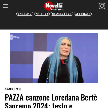
SANREMO
AMICI 24
NEWSLETTER
ABBONATI
SANREMO
PAZZA canzone Loredana Bertè
Sanremo 2024: testo e