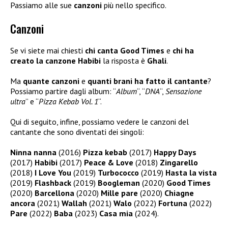
Passiamo alle sue
canzoni
più nello specifico.
Canzoni
Se vi siete mai chiesti
chi canta Good Times
e
chi ha
creato la canzone Habibi
la risposta è
Ghali
.
Ma
quante canzoni
e
quanti brani ha fatto il cantante
?
Possiamo partire dagli album: “
Album
“, “
DNA
“,
Sensazione
ultra
” e “
Pizza Kebab Vol. 1
“.
Qui di seguito, infine, possiamo vedere le canzoni del
cantante che sono diventati dei singoli:
Ninna nanna
(2016)
Pizza kebab
(2017)
Happy Days
(2017)
Habibi
(2017)
Peace & Love
(2018)
Zingarello
(2018)
I Love You
(2019)
Turbococco
(2019)
Hasta la vista
(2019)
Flashback
(2019)
Boogleman
(2020)
Good Times
(2020)
Barcellona
(2020)
Mille pare
(2020)
Chiagne
ancora
(2021)
Wallah
(2021)
Walo
(2022)
Fortuna
(2022)
Pare
(2022)
Baba
(2023)
Casa mia
(2024).