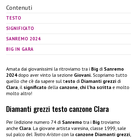
Contenuti
TESTO
SIGNIFICATO
SANREMO 2024
BIG IN GARA
Amata dai giovanissimi la ritroviamo tra i
Big
di
Sanremo
2024
dopo aver vinto la sezione
Giovani.
Scopriamo tutto
quello che c’è da sapere sul t
esto
di
Diamanti grezzi
di
Clara
, il
significato
della
canzone
,
chi l’ha scritta
e molto
molto altro!
Diamanti grezzi testo canzone Clara
Per l’edizione numero 74 di
Sanremo
tra i
Big
troviamo
anche
Clara
. La giovane artista varesina, classe 1999, sale
sul palco del
Teatro Ariston
con la
canzone
Diamanti grezzi
,