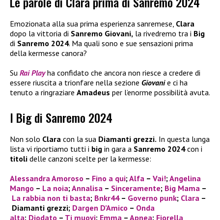
Le parole di Clara prima di Sanremo 2024
Emozionata alla sua prima esperienza sanremese,
Clara
dopo la vittoria di
Sanremo Giovani,
la rivedremo tra i
Big
di
Sanremo 2024
. Ma quali sono e sue sensazioni prima
della kermesse canora?
Su
Rai Play
ha confidato che ancora non riesce a credere di
essere riuscita a trionfare nella sezione
Giovani
e ci ha
tenuto a ringraziare
Amadeus
per l’enorme possibilità avuta.
I Big di Sanremo 2024
Non solo
Clara
con la sua
Diamanti grezzi.
In questa lunga
lista vi riportiamo tutti i
big
in gara a
Sanremo 2024
con i
titoli
delle canzoni scelte per la kermesse:
Alessandra Amoroso
–
Fino a qui
;
Alfa
–
Vai!
;
Angelina
Mango
–
La noia
;
Annalisa
–
Sinceramente
;
Big Mama
–
La rabbia non ti basta
;
Bnkr44
–
Governo punk
;
Clara
–
Diamanti grezzi;
Dargen D’Amico
–
Onda
alta
;
Diodato
–
Ti muovi
;
Emma
–
Apnea
;
Fiorella