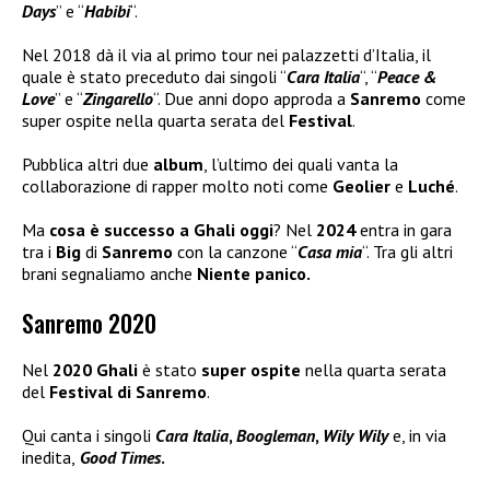
Days
” e “
Habibi
“.
Nel 2018 dà il via al primo tour nei palazzetti d’Italia, il
quale è stato preceduto dai singoli “
Cara Italia
“, “
Peace &
Love
” e “
Zingarello
“. Due anni dopo approda a
Sanremo
come
super ospite nella quarta serata del
Festival
.
Pubblica altri due
album
, l’ultimo dei quali vanta la
collaborazione di rapper molto noti come
Geolier
e
Luché
.
Ma
cosa è successo a Ghali oggi
? Nel
2024
entra in gara
tra i
Big
di
Sanremo
con la canzone “
Casa mia
“. Tra gli altri
brani segnaliamo anche
Niente panico.
Sanremo 2020
Nel
2020 Ghali
è stato
super ospite
nella quarta serata
del
Festival di Sanremo
.
Qui canta i singoli
Cara Italia
,
Boogleman
,
Wily Wily
e, in via
inedita,
Good Times
.