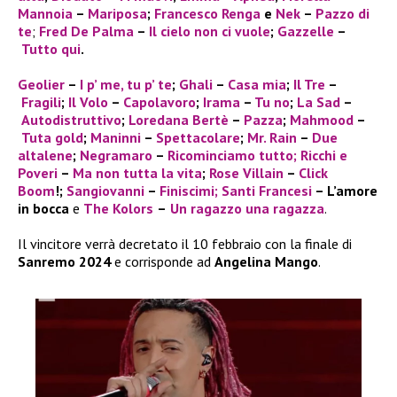
Mannoia
–
Mariposa
;
Francesco Renga
e
Nek
–
Pazzo di
te
;
Fred De Palma
–
Il cielo non ci vuole
;
Gazzelle
–
Tutto qui
.
Geolier
–
I p’ me, tu p’ te
;
Ghali
–
Casa mia
;
Il Tre
–
Fragili
;
Il Volo
–
Capolavoro
;
Irama
–
Tu no
;
La Sad
–
Autodistruttivo
;
Loredana Bertè
–
Pazza
;
Mahmood
–
Tuta gold
;
Maninni
–
Spettacolare
;
Mr. Rain
–
Due
altalene
;
Negramaro
–
Ricominciamo tutto;
Ricchi e
Poveri
–
Ma non tutta la vita
;
Rose Villain
–
Click
Boom
!;
Sangiovanni
–
Finiscimi
; Santi Francesi
–
L’amore
in bocca
e
The Kolors
–
Un ragazzo una ragazza
.
Il vincitore verrà decretato il 10 febbraio con la finale di
Sanremo 2024
e corrisponde ad
Angelina Mango
.