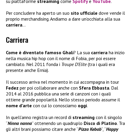
su piattaforme
streaming
come
Spotify
e
YouTube
.
Per concludere ha aperto un suo
sito ufficiale
dove vende il
proprio merchandising. Andiamo a dare un’occhiata alla sua
carriera
…
Carriera
Come è diventato famoso Ghali
? La sua
carriera
ha inizio
nella musica hip hop con il nome di Fobia, per poi essere
cambiato. Nel 2011 fonda i
Troupe D’Elite
(tra i quali era
presente anche Ernia).
Il successo arriva nel momento in cui accompagna in tour
Fedez
per poi collaborare anche con
Sfera Ebbasta
. Dal
2014 al 2016 pubblica una serie di canzoni con i quali
ottiene grande popolarità. Nello stesso periodo assume il
nome d’arte
con cui lo conosciamo
oggi
.
In quell’anno registra un record di
streaming
con il singolo
“
Ninna nanna
” ottenendo un quadruplo
Disco di Platino
. Tra
gli altri brani possiamo citare anche “
Pizza Kebab
“, “
Happy