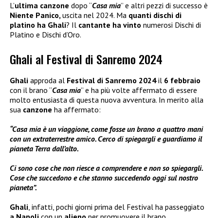
L’
ultima canzone
dopo “
Casa mia
” e altri pezzi di successo è
Niente Panico,
uscita nel 2024. Ma
quanti dischi di
platino ha Ghali
? Il
cantante ha vinto
numerosi Dischi di
Platino e Dischi d’Oro.
Ghali al Festival di Sanremo 2024
Ghali
approda al
Festival di Sanremo 2024
il
6 febbraio
con il brano “
Casa mia
” e ha più volte affermato di essere
molto entusiasta di questa nuova avventura. In merito alla
sua
canzone
ha affermato:
“Casa mia è un viaggione, come fosse un brano a quattro mani
con un extraterrestre amico. Cerco di spiegargli e guardiamo il
pianeta Terra dall’alto.
Ci sono cose che non riesce a comprendere e non so spiegargli.
Cose che succedono e che stanno succedendo oggi sul nostro
pianeta”.
Ghali
, infatti, pochi giorni prima del Festival ha passeggiato
a Napoli
con un
alieno
per promuovere il brano.