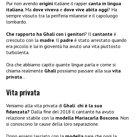
Pur non avendo
origini
italiane il rapper
canta in lingua
italiana
. Ma
dove viveva
e
dove vive abita oggi
? Ha
sempre vissuto tra la periferia milanese e il capoluogo
lombardo.
Che rapporto ha Ghali con i genitori
? Il
cantante
è
cresciuto con la
madre
. Il
padre
è stato arrestato quando
era piccolo e lui in gioventù ha avuto una vita piuttosto
turbolenta.
Ora che abbiamo capito quante lingue parla e come si
chiama realmente
Ghali
possiamo passare alla sua
vita
privata
…
Vita privata
Veniamo alla vita privata di
Ghali
:
chi è la sua
fidanzata?
Dalla fine del 2018 il cantante ha avuto
relazione stabile con la
modella Mariacarla Boscono
. Non
si conoscono le cause della loro separazione.
Dopo essersi lasciato con la
modella
pare che oggi la