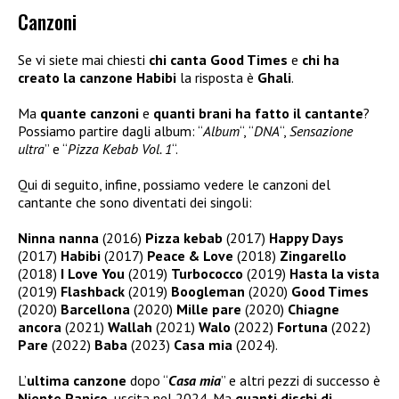
Canzoni
Se vi siete mai chiesti
chi canta Good Times
e
chi ha
creato la canzone Habibi
la risposta è
Ghali
.
Ma
quante canzoni
e
quanti brani ha fatto il cantante
?
Possiamo partire dagli album: “
Album
“, “
DNA
“,
Sensazione
ultra
” e “
Pizza Kebab Vol. 1
“.
Qui di seguito, infine, possiamo vedere le canzoni del
cantante che sono diventati dei singoli:
Ninna nanna
(2016)
Pizza kebab
(2017)
Happy Days
(2017)
Habibi
(2017)
Peace & Love
(2018)
Zingarello
(2018)
I Love You
(2019)
Turbococco
(2019)
Hasta la vista
(2019)
Flashback
(2019)
Boogleman
(2020)
Good Times
(2020)
Barcellona
(2020)
Mille pare
(2020)
Chiagne
ancora
(2021)
Wallah
(2021)
Walo
(2022)
Fortuna
(2022)
Pare
(2022)
Baba
(2023)
Casa mia
(2024).
L’
ultima canzone
dopo “
Casa mia
” e altri pezzi di successo è
Niente Panico,
uscita nel 2024. Ma
quanti dischi di