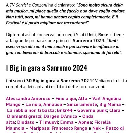
A
TV Sorrisi e Canzoni
ha dichiarato:
“Sono molto sicura della
mia musica, mi piace quello che faccio e so dove voglio andare.
Non tutti, però, mi hanno ancora capito completamente. E il
Festival è il posto migliore per raccontarmi”.
Diplomatasi al conservatorio negli Stati Uniti,
Rose
ci tiene
alla grande preparazione prima di
Sanremo 2024
:
“Tanti
esercizi vocali con il mio coach e poi schivare le influenze in
giro con beveroni di broccoli e vitamine: speriamo di farcela”.
I Big in gara a Sanremo 2024
Chi sono i
30 Big in gara a Sanremo 2024
? Vediamo la lista
completa dei cantanti e i titoli delle loro canzoni:
Alessandra Amoroso
–
Fino a qui
;
Alfa
–
Vai!
;
Angelina
Mango
–
La noia
;
Annalisa
–
Sinceramente
;
Big Mama
–
La rabbia non ti basta
;
Bnkr44
–
Governo punk
;
Clara
–
Diamanti grezzi
;
Dargen D’Amico
–
Onda
alta
;
Diodato
–
Ti muovi
;
Emma
–
Apnea
;
Fiorella
Mannoia
–
Mariposa
;
Francesco Renga
e
Nek
–
Pazzo di