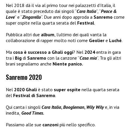
Nel 2018 dà il via al primo tour nei palazzetti d’Italia, il
quale è stato preceduto dai singoli “
Cara Italia
“, “
Peace &
Love
” e “
Zingarello
“. Due anni dopo approda a
Sanremo
come
super ospite nella quarta serata del
Festival
.
Pubblica altri due
album
, l’ultimo dei quali vanta la
collaborazione di rapper molto noti come
Geolier
e
Luché
.
Ma
cosa è successo a Ghali oggi
? Nel
2024
entra in gara
tra i
Big
di
Sanremo
con la canzone “
Casa mia
“. Tra gli altri
brani segnaliamo anche
Niente panico.
Sanremo 2020
Nel
2020 Ghali
è stato
super ospite
nella quarta serata
del
Festival di Sanremo
.
Qui canta i singoli
Cara Italia
,
Boogleman
,
Wily Wily
e, in via
inedita,
Good Times
.
Passiamo alle sue
canzoni
più nello specifico.