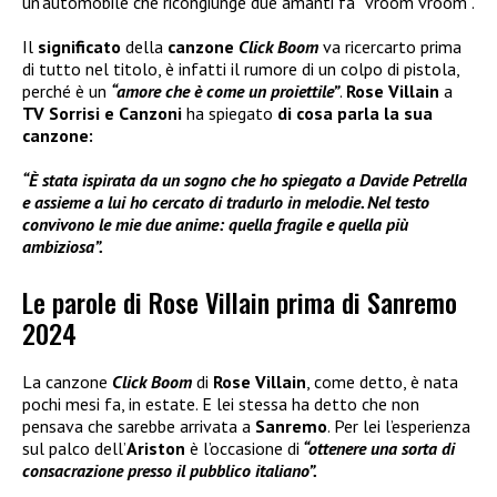
un’automobile che ricongiunge due amanti fa “vroom vroom”.
Il
significato
della
canzone
Click Boom
va ricercarto prima
di tutto nel titolo, è infatti il rumore di un colpo di pistola,
perché è un
“amore che è come un proiettile”
.
Rose Villain
a
TV Sorrisi e Canzoni
ha spiegato
di cosa parla la sua
canzone:
“È stata ispirata da un sogno che ho spiegato a Davide Petrella
e assieme a lui ho cercato di tradurlo in melodie. Nel testo
convivono le mie due anime: quella fragile e quella più
ambiziosa”.
Le parole di Rose Villain prima di Sanremo
2024
La canzone
Click Boom
di
Rose Villain
, come detto, è nata
pochi mesi fa, in estate. E lei stessa ha detto che non
pensava che sarebbe arrivata a
Sanremo
. Per lei l’esperienza
sul palco dell’
Ariston
è l’occasione di
“ottenere una sorta di
consacrazione presso il pubblico italiano”.