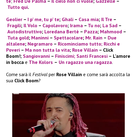
te
;
Fred De Palma
–
Il cielo non ci vuole
;
Gazzelle
–
Tutto qui
.
Geolier
–
I p’ me, tu p’ te
;
Ghali
–
Casa mia
;
Il Tre
–
Fragili
;
Il Volo
–
Capolavoro
;
Irama
–
Tu no
;
La Sad
–
Autodistruttivo
;
Loredana Bertè
–
Pazza
;
Mahmood
–
Tuta gold
;
Maninni
–
Spettacolare
;
Mr. Rain
–
Due
altalene
;
Negramaro
–
Ricominciamo tutto;
Ricchi e
Poveri
–
Ma non tutta la vita
;
Rose Villain
– Click
Boom!;
Sangiovanni
–
Finiscimi
; Santi Francesi
–
L’amore
in bocca
e
The Kolors
–
Un ragazzo una ragazza
.
Come sarà il
Festival
per
Rose Villain
e come sarà accolta la
sua
Click Boom
?