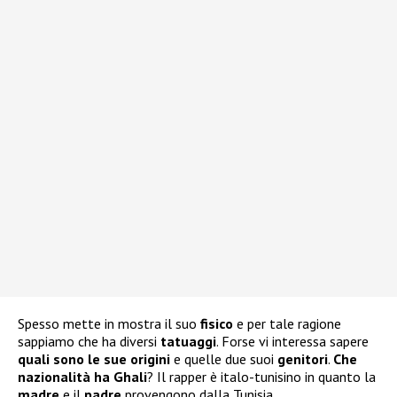
Spesso mette in mostra il suo
fisico
e per tale ragione
sappiamo che ha diversi
tatuaggi
. Forse vi interessa sapere
quali sono le sue
origini
e quelle due suoi
genitori
.
Che
nazionalità ha Ghali
? Il rapper è italo-tunisino in quanto la
madre
e il
padre
provengono dalla Tunisia.