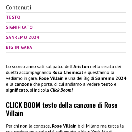
Contenuti
TESTO
SIGNIFICATO
SANREMO 2024
BIG IN GARA
Lo scorso anno salì sul palco dell’
Ariston
nella serata dei
duetti accompagnando
Rosa Chemical
e quest’anno la
vediamo in gara.
Rose Villain
è una dei Big di
Sanremo 2024
e la
canzone
che porta, di cui andiamo a vedere
testo
e
significato
, si intitola
Click Boom!
CLICK BOOM testo della canzone di Rose
Villain
Per chi non la conosce,
Rose Villain
è di Milano ma tutta la
sua carriera musicale si è sviluppata a New York. Ma di