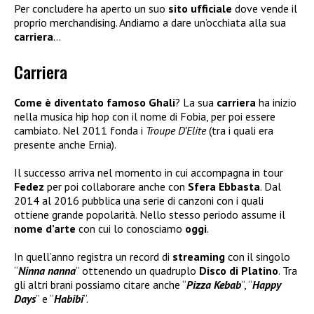
Per concludere ha aperto un suo
sito ufficiale
dove vende il
proprio merchandising. Andiamo a dare un’occhiata alla sua
carriera
…
Carriera
Come è diventato famoso Ghali
? La sua
carriera
ha inizio
nella musica hip hop con il nome di Fobia, per poi essere
cambiato. Nel 2011 fonda i
Troupe D’Elite
(tra i quali era
presente anche Ernia).
Il successo arriva nel momento in cui accompagna in tour
Fedez
per poi collaborare anche con
Sfera Ebbasta
. Dal
2014 al 2016 pubblica una serie di canzoni con i quali
ottiene grande popolarità. Nello stesso periodo assume il
nome d’arte
con cui lo conosciamo
oggi
.
In quell’anno registra un record di
streaming
con il singolo
“
Ninna nanna
” ottenendo un quadruplo
Disco di Platino
. Tra
gli altri brani possiamo citare anche “
Pizza Kebab
“, “
Happy
Days
” e “
Habibi
“.