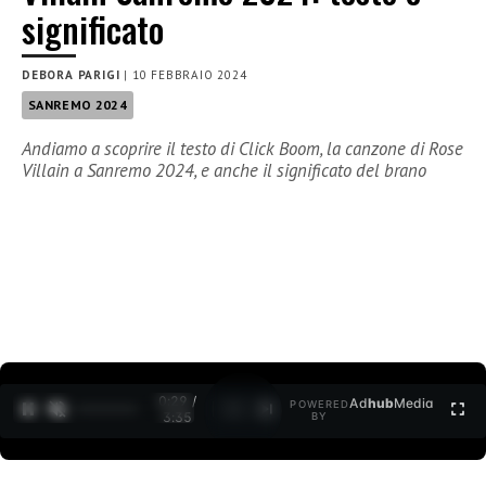
significato
DEBORA PARIGI
|
10 FEBBRAIO 2024
SANREMO 2024
Andiamo a scoprire il testo di Click Boom, la canzone di Rose
Villain a Sanremo 2024, e anche il significato del brano
0:30 /
Ad
hub
Media
POWERED
1
/
2
3:35
BY