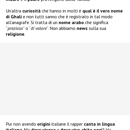
Un’altra
curiosità
che hanno in molti è
qual è il vero nome
di Ghali
e non tutti sanno che è registrato in tal modo
all’anagrafe. Si tratta di un
nome arabo
che significa
“
prezioso
” o “
di valore
“. Non abbiamo
news
sulla sua
religione
.
Pur non avendo
origini
italiane il rapper
canta in lingua
italiana
. Ma
dove viveva
e
dove vive abita oggi
? Ha