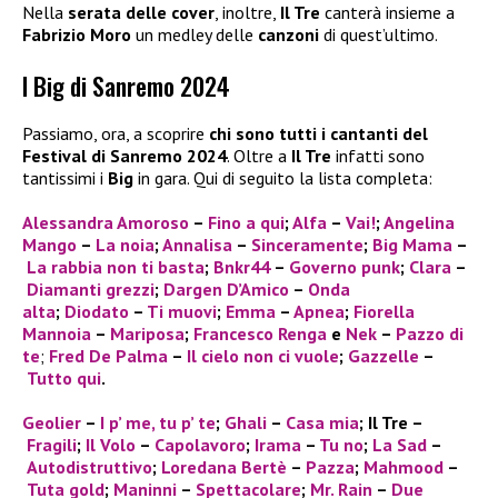
Nella
serata delle cover
, inoltre,
Il Tre
canterà insieme a
Fabrizio Moro
un medley delle
canzoni
di quest’ultimo.
I Big di Sanremo 2024
Passiamo, ora, a scoprire
chi sono tutti i cantanti del
Festival di Sanremo 2024
. Oltre a
Il Tre
infatti sono
tantissimi i
Big
in gara. Qui di seguito la lista completa:
Alessandra Amoroso
–
Fino a qui
;
Alfa
–
Vai!
;
Angelina
Mango
–
La noia
;
Annalisa
–
Sinceramente
;
Big Mama
–
La rabbia non ti basta
;
Bnkr44
–
Governo punk
;
Clara
–
Diamanti grezzi
;
Dargen D’Amico
–
Onda
alta
;
Diodato
–
Ti muovi
;
Emma
–
Apnea
;
Fiorella
Mannoia
–
Mariposa
;
Francesco Renga
e
Nek
–
Pazzo di
te
;
Fred De Palma
–
Il cielo non ci vuole
;
Gazzelle
–
Tutto qui
.
Geolier
–
I p’ me, tu p’ te
;
Ghali
–
Casa mia
; Il Tre –
Fragili
;
Il Volo
–
Capolavoro
;
Irama
–
Tu no
;
La Sad
–
Autodistruttivo
;
Loredana Bertè
–
Pazza
;
Mahmood
–
Tuta gold
;
Maninni
–
Spettacolare
;
Mr. Rain
–
Due