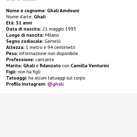
Nome e cognome: Ghali Amdouni
Nome d’arte:
Ghali
Età: 31 anni
Data di nascita:
21 maggio 1993
Luogo di nascita:
Milano
Segno zodiacale:
Gemelli
Altezza:
1 metro e 94 centimetri
Peso:
informazione non disponibile
Professione:
cantante
Marito:
Ghali
è
fidanzato
con
Camilla Venturini
Figli:
non ha figli
Tatuaggi:
ha alcuni tatuaggi sul corpo
Profilo Instagram:
@ghali