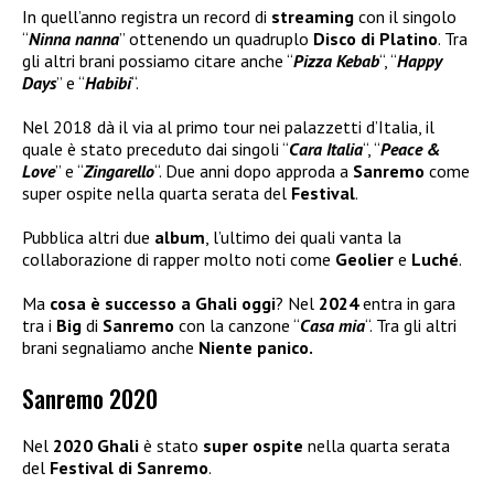
In quell’anno registra un record di
streaming
con il singolo
“
Ninna nanna
” ottenendo un quadruplo
Disco di Platino
. Tra
gli altri brani possiamo citare anche “
Pizza Kebab
“, “
Happy
Days
” e “
Habibi
“.
Nel 2018 dà il via al primo tour nei palazzetti d’Italia, il
quale è stato preceduto dai singoli “
Cara Italia
“, “
Peace &
Love
” e “
Zingarello
“. Due anni dopo approda a
Sanremo
come
super ospite nella quarta serata del
Festival
.
Pubblica altri due
album
, l’ultimo dei quali vanta la
collaborazione di rapper molto noti come
Geolier
e
Luché
.
Ma
cosa è successo a Ghali oggi
? Nel
2024
entra in gara
tra i
Big
di
Sanremo
con la canzone “
Casa mia
“. Tra gli altri
brani segnaliamo anche
Niente panico.
Sanremo 2020
Nel
2020 Ghali
è stato
super ospite
nella quarta serata
del
Festival di Sanremo
.