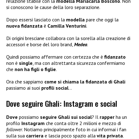
relazione stabile con la
modella Mariacarla Boscono
. Non
si conoscono le cause della loro separazione.
Dopo essersi lasciato con la
modella
pare che oggi la
nuova fidanzata
è
Camilla Venturini
.
Di origini bresciane collabora con la sorella alla creazione di
accessori e borse del loro brand,
Medea
.
Quindi possiamo affermare con certezza che è
fidanzato
non è
single
, ma con altrettanta sicurezza confermiamo
che
non ha figli
o figlie
.
Ora che sappiamo
come si chiama la fidanzata di Ghali
passiamo ai suoi
profili social
…
Dove seguire Ghali: Instagram e social
Dove
possiamo
seguire Ghali sui social
? Il
rapper
ha un
profilo
Instagram
che conta oltre 2 milioni e mezzo di
follower
. Notiamo principalmente foto in cui informai i fan
sulla sua
carriera
e lascia poco spazio alla
vita privata
.