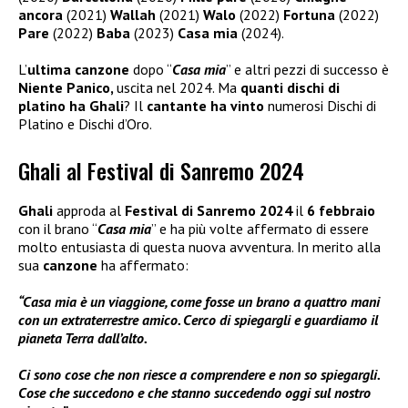
ancora
(2021)
Wallah
(2021)
Walo
(2022)
Fortuna
(2022)
Pare
(2022)
Baba
(2023)
Casa mia
(2024).
L’
ultima canzone
dopo “
Casa mia
” e altri pezzi di successo è
Niente Panico,
uscita nel 2024. Ma
quanti dischi di
platino ha Ghali
? Il
cantante ha vinto
numerosi Dischi di
Platino e Dischi d’Oro.
Ghali al Festival di Sanremo 2024
Ghali
approda al
Festival di Sanremo 2024
il
6 febbraio
con il brano “
Casa mia
” e ha più volte affermato di essere
molto entusiasta di questa nuova avventura. In merito alla
sua
canzone
ha affermato:
“Casa mia è un viaggione, come fosse un brano a quattro mani
con un extraterrestre amico. Cerco di spiegargli e guardiamo il
pianeta Terra dall’alto.
Ci sono cose che non riesce a comprendere e non so spiegargli.
Cose che succedono e che stanno succedendo oggi sul nostro