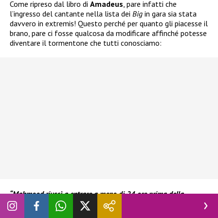
Come ripreso dal libro di
Amadeus
, pare infatti che
l’ingresso del cantante nella lista dei
Big
in gara sia stata
davvero in extremis! Questo perché per quanto gli piacesse il
brano, pare ci fosse qualcosa da modificare affinché potesse
diventare il tormentone che tutti conosciamo:
“Mahmood riuscì a entrare a meno di 24 ore prima della
chiusura. Nei mesi di preparazione avevo sentito due o tre brani
di Mahmood molto belli, alcune ballate. Ma secondo me lui