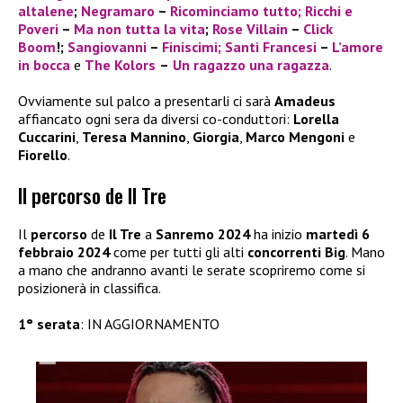
altalene
;
Negramaro
–
Ricominciamo tutto;
Ricchi e
Poveri
–
Ma non tutta la vita
;
Rose Villain
–
Click
Boom
!;
Sangiovanni
–
Finiscimi
; Santi Francesi
–
L’amore
in bocca
e
The Kolors
–
Un ragazzo una ragazza
.
Ovviamente sul palco a presentarli ci sarà
Amadeus
affiancato ogni sera da diversi co-conduttori:
Lorella
Cuccarini
,
Teresa Mannino
,
Giorgia
,
Marco Mengoni
e
Fiorello
.
Il percorso de Il Tre
Il
percorso
de
Il Tre
a
Sanremo 2024
ha inizio
martedì 6
febbraio 2024
come per tutti gli alti
concorrenti Big
. Mano
a mano che andranno avanti le serate scopriremo come si
posizionerà in classifica.
1° serata
: IN AGGIORNAMENTO