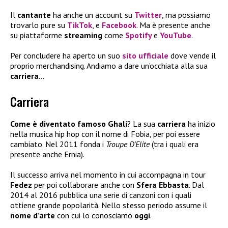
Il
cantante
ha anche un account su
Twitter
, ma possiamo
trovarlo pure su
TikTok
, e
Facebook
. Ma è presente anche
su piattaforme
streaming
come
Spotify
e
YouTube
.
Per concludere ha aperto un suo
sito ufficiale
dove vende il
proprio merchandising. Andiamo a dare un’occhiata alla sua
carriera
…
Carriera
Come è diventato famoso Ghali
? La sua
carriera
ha inizio
nella musica hip hop con il nome di Fobia, per poi essere
cambiato. Nel 2011 fonda i
Troupe D’Elite
(tra i quali era
presente anche Ernia).
Il successo arriva nel momento in cui accompagna in tour
Fedez
per poi collaborare anche con
Sfera Ebbasta
. Dal
2014 al 2016 pubblica una serie di canzoni con i quali
ottiene grande popolarità. Nello stesso periodo assume il
nome d’arte
con cui lo conosciamo
oggi
.