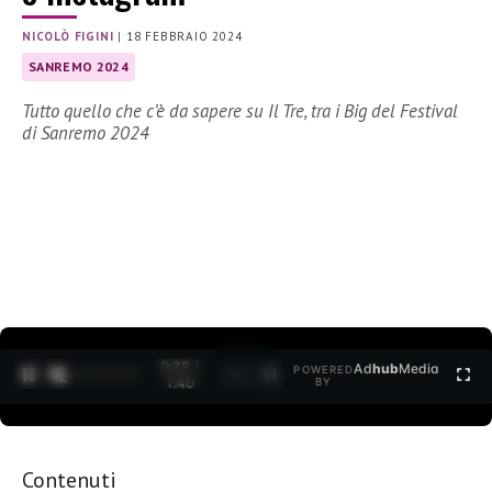
NICOLÒ FIGINI
|
18 FEBBRAIO 2024
SANREMO 2024
Tutto quello che c’è da sapere su Il Tre, tra i Big del Festival
di Sanremo 2024
0:30 /
Ad
hub
Media
POWERED
1
/
2
1:40
BY
Contenuti