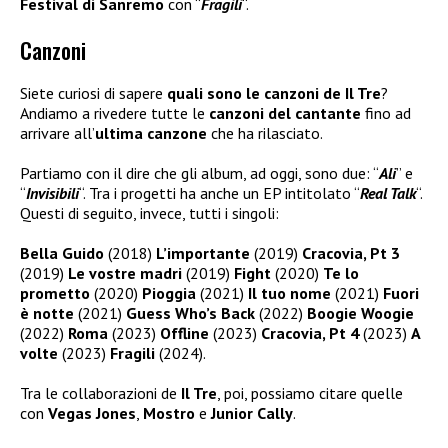
Festival di
Sanremo
con “
Fragili
“.
Canzoni
Siete curiosi di sapere
quali sono le canzoni de Il Tre
?
Andiamo a rivedere tutte le
canzoni del cantante
fino ad
arrivare all’
ultima canzone
che ha rilasciato.
Partiamo con il dire che gli album, ad oggi, sono due: “
Ali
” e
“
Invisibili
“. Tra i progetti ha anche un EP intitolato “
Real Talk
“.
Questi di seguito, invece, tutti i singoli:
Bella Guido
(2018)
L’importante
(2019)
Cracovia, Pt 3
(2019)
Le vostre madri
(2019)
Fight
(2020)
Te lo
prometto
(2020)
Pioggia
(2021)
Il tuo nome
(2021)
Fuori
è notte
(2021)
Guess Who’s Back
(2022)
Boogie Woogie
(2022)
Roma
(2023)
Offline
(2023)
Cracovia, Pt 4
(2023)
A
volte
(2023)
Fragili
(2024).
Tra le collaborazioni de
Il Tre
, poi, possiamo citare quelle
con
Vegas Jones
,
Mostro
e
Junior Cally
.