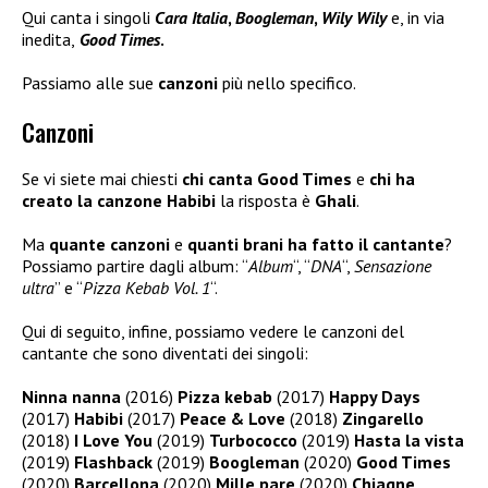
Qui canta i singoli
Cara Italia
,
Boogleman
,
Wily Wily
e, in via
inedita,
Good Times
.
Passiamo alle sue
canzoni
più nello specifico.
Canzoni
Se vi siete mai chiesti
chi canta Good Times
e
chi ha
creato la canzone Habibi
la risposta è
Ghali
.
Ma
quante canzoni
e
quanti brani ha fatto il cantante
?
Possiamo partire dagli album: “
Album
“, “
DNA
“,
Sensazione
ultra
” e “
Pizza Kebab Vol. 1
“.
Qui di seguito, infine, possiamo vedere le canzoni del
cantante che sono diventati dei singoli:
Ninna nanna
(2016)
Pizza kebab
(2017)
Happy Days
(2017)
Habibi
(2017)
Peace & Love
(2018)
Zingarello
(2018)
I Love You
(2019)
Turbococco
(2019)
Hasta la vista
(2019)
Flashback
(2019)
Boogleman
(2020)
Good Times
(2020)
Barcellona
(2020)
Mille pare
(2020)
Chiagne