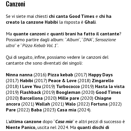
Canzoni
Se vi siete mai chiesti
chi canta Good Times
e
chi ha
creato la canzone Habibi
la risposta è
Ghali
.
Ma
quante canzoni
e
quanti brani ha fatto il cantante
?
Possiamo partire dagli album: “
Album
“, “
DNA
“,
Sensazione
ultra
” e “
Pizza Kebab Vol. 1
“.
Qui di seguito, infine, possiamo vedere le canzoni del
cantante che sono diventati dei singoli:
Ninna nanna
(2016)
Pizza kebab
(2017)
Happy Days
(2017)
Habibi
(2017)
Peace & Love
(2018)
Zingarello
(2018)
I Love You
(2019)
Turbococco
(2019)
Hasta la vista
(2019)
Flashback
(2019)
Boogleman
(2020)
Good Times
(2020)
Barcellona
(2020)
Mille pare
(2020)
Chiagne
ancora
(2021)
Wallah
(2021)
Walo
(2022)
Fortuna
(2022)
Pare
(2022)
Baba
(2023)
Casa mia
(2024).
L’
ultima canzone
dopo “
Casa mia
” e altri pezzi di successo è
Niente Panico,
uscita nel 2024. Ma
quanti dischi di