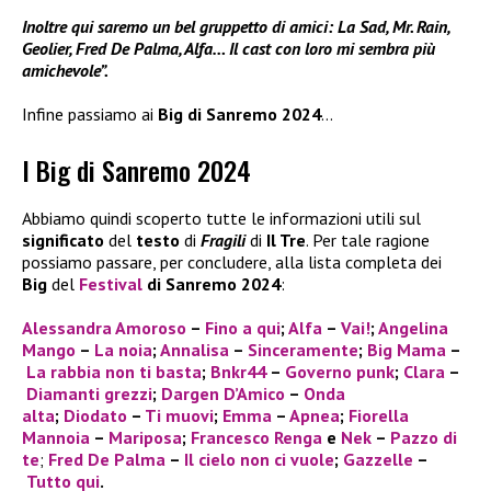
Inoltre qui saremo un bel gruppetto di amici: La Sad, Mr. Rain,
Geolier, Fred De Palma, Alfa… Il cast con loro mi sembra più
amichevole”.
Infine passiamo ai
Big di Sanremo 2024
…
I Big di Sanremo 2024
Abbiamo quindi scoperto tutte le informazioni utili sul
significato
del
testo
di
Fragili
di
Il Tre
. Per tale ragione
possiamo passare, per concludere, alla lista completa dei
Big
del
Festival
di Sanremo 2024
:
Alessandra Amoroso
–
Fino a qui
;
Alfa
–
Vai!
;
Angelina
Mango
–
La noia
;
Annalisa
–
Sinceramente
;
Big Mama
–
La rabbia non ti basta
;
Bnkr44
–
Governo punk
;
Clara
–
Diamanti grezzi
;
Dargen D’Amico
–
Onda
alta
;
Diodato
–
Ti muovi
;
Emma
–
Apnea
;
Fiorella
Mannoia
–
Mariposa
;
Francesco Renga
e
Nek
–
Pazzo di
te
;
Fred De Palma
–
Il cielo non ci vuole
;
Gazzelle
–
Tutto qui
.