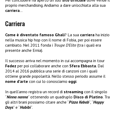
proprio merchandising. Andiamo a dare un’occhiata alla sua
carriera
…
Carriera
Come è diventato famoso Ghali
? La sua
carriera
ha inizio
nella musica hip hop con il nome di Fobia, per poi essere
cambiato. Nel 2011 fonda i
Troupe D’Elite
(tra i quali era
presente anche Ernia).
Il successo arriva nel momento in cui accompagna in tour
Fedez
per poi collaborare anche con
Sfera Ebbasta
. Dal
2014 al 2016 pubblica una serie di canzoni con i quali
ottiene grande popolarità. Nello stesso periodo assume il
nome d’arte
con cui lo conosciamo
oggi
.
In quell’anno registra un record di
streaming
con il singolo
“
Ninna nanna
” ottenendo un quadruplo
Disco di Platino
. Tra
gli altri brani possiamo citare anche “
Pizza Kebab
“, “
Happy
Days
” e “
Habibi
“.