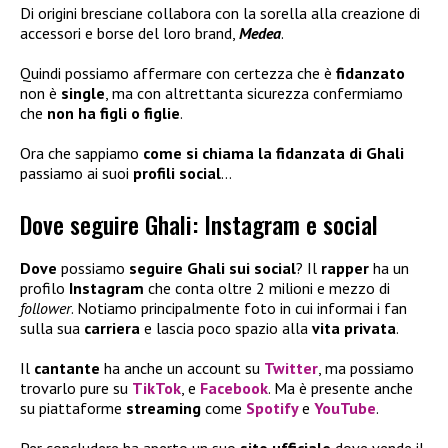
Di origini bresciane collabora con la sorella alla creazione di
accessori e borse del loro brand,
Medea
.
Quindi possiamo affermare con certezza che è
fidanzato
non è
single
, ma con altrettanta sicurezza confermiamo
che
non ha figli
o figlie
.
Ora che sappiamo
come si chiama la fidanzata di Ghali
passiamo ai suoi
profili social
…
Dove seguire Ghali: Instagram e social
Dove
possiamo
seguire Ghali sui social
? Il
rapper
ha un
profilo
Instagram
che conta oltre 2 milioni e mezzo di
follower
. Notiamo principalmente foto in cui informai i fan
sulla sua
carriera
e lascia poco spazio alla
vita privata
.
Il
cantante
ha anche un account su
Twitter
, ma possiamo
trovarlo pure su
TikTok
, e
Facebook
. Ma è presente anche
su piattaforme
streaming
come
Spotify
e
YouTube
.
Per concludere ha aperto un suo
sito ufficiale
dove vende il