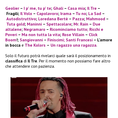
Geolier
–
I p’ me, tu p’ te
;
Ghali
–
Casa mia
;
Il Tre
–
Fragili;
Il Volo
–
Capolavoro
;
Irama
–
Tu no
;
La Sad
–
Autodistruttivo
;
Loredana Bertè
–
Pazza
;
Mahmood
–
Tuta gold
;
Maninni
–
Spettacolare
;
Mr. Rain
–
Due
altalene
;
Negramaro
–
Ricominciamo tutto;
Ricchi e
Poveri
–
Ma non tutta la vita
;
Rose Villain
–
Click
Boom
!;
Sangiovanni
–
Finiscimi
; Santi Francesi
–
L’amore
in bocca
e
The Kolors
–
Un ragazzo una ragazza
.
Solo il futuro potrà rivelarci quale sarà il posizionamento in
classifica
di
Il Tre
. Per il momento non possiamo fare altro
che attendere con pazienza.