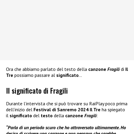
Ora che abbiamo parlato del testo della
canzone
Fragili
di
Il
Tre
possiamo passare al
significato
…
Il significato di Fragili
Durante l’intervista che si può trovare su RaiPlay poco prima
dell’inizio del
Festival di Sanremo 2024
Il Tre
ha spiegato
il
significato
del
testo
della
canzone
Fragili
:
“Parla di un periodo scuro che ho attraversato ultimamente. Ho
deciso di scrivere una canzone e non pensavo che sarebbe