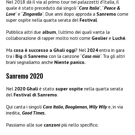
Nel 2018 dà il via al primo tour nei palazzetti d’Italia, il
quale è stato preceduto dai singoli “
Cara Italia
“, “
Peace &
Love
” e “
Zingarello
“. Due anni dopo approda a
Sanremo
come
super ospite nella quarta serata del
Festival
.
Pubblica altri due
album
, l’ultimo dei quali vanta la
collaborazione di rapper molto noti come
Geolier
e
Luché
.
Ma
cosa è successo a Ghali oggi
? Nel
2024
entra in gara
tra i
Big
di
Sanremo
con la canzone “
Casa mia
“. Tra gli altri
brani segnaliamo anche
Niente panico.
Sanremo 2020
Nel
2020 Ghali
è stato
super ospite
nella quarta serata
del
Festival di Sanremo
.
Qui canta i singoli
Cara Italia
,
Boogleman
,
Wily Wily
e, in via
inedita,
Good Times
.
Passiamo alle sue
canzoni
più nello specifico.