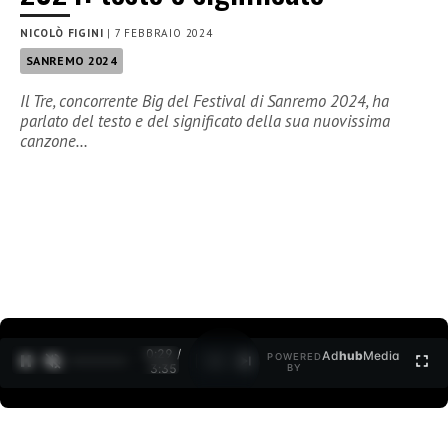
NICOLÒ FIGINI
|
7 FEBBRAIO 2024
SANREMO 2024
Il Tre, concorrente Big del Festival di Sanremo 2024, ha
parlato del testo e del significato della sua nuovissima
canzone…
0:30 /
Ad
hub
Media
POWERED
1
/
2
3:35
BY