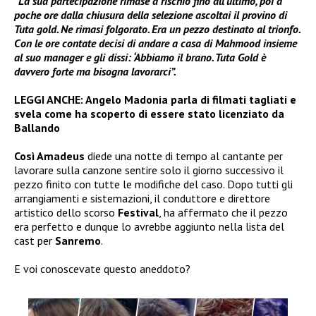
“La sua partecipazione rimase a rischio fino all’ultimo, poi a
poche ore dalla chiusura della selezione ascoltai il provino di
Tuta gold. Ne rimasi folgorato. Era un pezzo destinato al trionfo.
Con le ore contate decisi di andare a casa di Mahmood insieme
al suo manager e gli dissi: ‘Abbiamo il brano. Tuta Gold è
davvero forte ma bisogna lavorarci”.
LEGGI ANCHE:
Angelo Madonia parla di filmati tagliati e
svela come ha scoperto di essere stato licenziato da
Ballando
Così Amadeus
diede una notte di tempo al cantante per
lavorare sulla canzone sentire solo il giorno successivo il
pezzo finito con tutte le modifiche del caso. Dopo tutti gli
arrangiamenti e sistemazioni, il conduttore e direttore
artistico dello scorso
Festival
, ha affermato che il pezzo
era perfetto e dunque lo avrebbe aggiunto nella lista del
cast per
Sanremo
.
E voi conoscevate questo aneddoto?