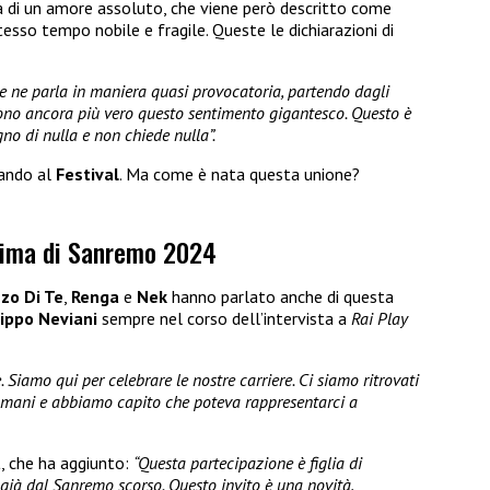
la di un amore assoluto, che viene però descritto come
stesso tempo nobile e fragile. Queste le dichiarazioni di
e ne parla in maniera quasi provocatoria, partendo dagli
dono ancora più vero questo sentimento gigantesco. Questo è
no di nulla e non chiede nulla”.
rando al
Festival
. Ma come è nata questa unione?
prima di Sanremo 2024
zo Di Te
,
Renga
e
Nek
hanno parlato anche di questa
lippo Neviani
sempre nel corso dell’intervista a
Rai Play
 Siamo qui per celebrare le nostre carriere. Ci siamo ritrovati
e mani e abbiamo capito che poteva rappresentarci a
a
, che ha aggiunto:
“Questa partecipazione è figlia di
già dal Sanremo scorso. Questo invito è una novità,