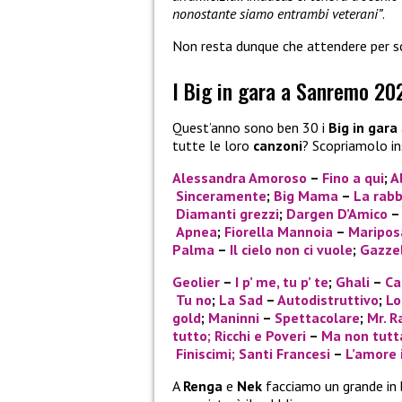
nonostante siamo entrambi veterani”
.
Non resta dunque che attendere per 
I Big in gara a Sanremo 20
Quest’anno sono ben 30 i
Big in gara
tutte le loro
canzoni
? Scopriamolo i
Alessandra Amoroso
–
Fino a qui
;
A
Sinceramente
;
Big Mama
–
La rabb
Diamanti grezzi
;
Dargen D’Amico
Apnea
;
Fiorella Mannoia
–
Maripos
Palma
–
Il cielo non ci vuole
;
Gazze
Geolier
–
I p’ me, tu p’ te
;
Ghali
–
Ca
Tu no
;
La Sad
–
Autodistruttivo
;
Lo
gold
;
Maninni
–
Spettacolare
;
Mr. R
tutto;
Ricchi e Poveri
–
Ma non tutta
Finiscimi
; Santi Francesi
–
L’amore 
A
Renga
e
Nek
facciamo un grande in 