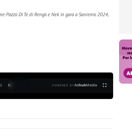
one Pazzo Di Te di Renga e Nek in gara a Sanremo 2024,
Ad
hub
Media
/
2
POWERED BY