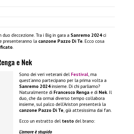
n duo d’eccezione. Tra i Big in gara a
Sanremo 2024
ci
e presenteranno la
canzone Pazzo Di Te
. Ecco cosa
ificato
.
Renga e Nek
Sono dei veri veterani del
Festival
, ma
quest’anno partecipano per la prima volta a
Sanremo 2024
insieme. Di chi parliamo?
Naturalmente di
Francesco Renga
e di
Nek
. Il
duo, che da ormai diverso tempo collabora
insieme, sul palco dell’Ariston presenterà la
canzone Pazzo Di Te
, già attesissima dai fan.
Ecco un estratto del
testo
del brano:
L’amore è stupido