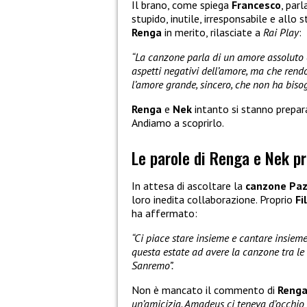
Il brano, come spiega
Francesco
, par
stupido, inutile, irresponsabile e allo 
Renga
in merito, rilasciate a
Rai Play
:
“La canzone parla di un amore assoluto 
aspetti negativi dell’amore, ma che ren
l’amore grande, sincero, che non ha bisog
Renga
e
Nek
intanto si stanno prepa
Andiamo a scoprirlo.
Le parole di Renga e Nek 
In attesa di ascoltare la
canzone Paz
loro inedita collaborazione. Proprio
Fi
ha affermato:
“Ci piace stare insieme e cantare insieme.
questa estate ad avere la canzone tra l
Sanremo”.
Non è mancato il commento di
Reng
un’amicizia. Amadeus ci teneva d’occhio 