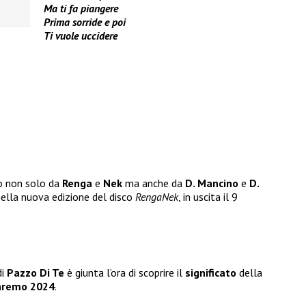
Ma ti fa piangere
Prima sorride e poi
Ti vuole uccidere
o non solo da
Renga
e
Nek
ma anche da
D. Mancino
e
D.
nella nuova edizione del disco
RengaNek
, in uscita il 9
di
Pazzo Di Te
è giunta l’ora di scoprire il
significato
della
nremo 2024
.